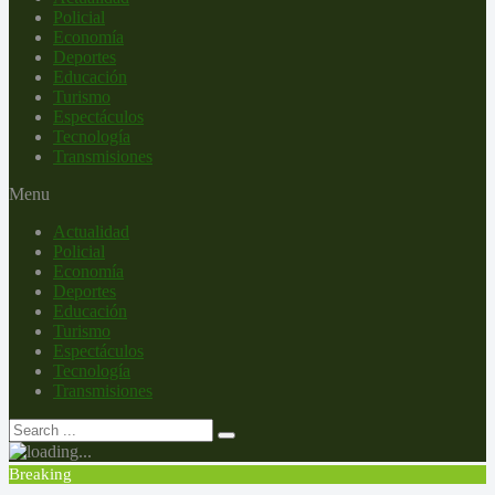
Policial
Economía
Deportes
Educación
Turismo
Espectáculos
Tecnología
Transmisiones
Menu
Actualidad
Policial
Economía
Deportes
Educación
Turismo
Espectáculos
Tecnología
Transmisiones
Breaking