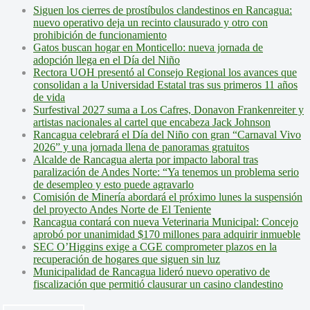
Siguen los cierres de prostíbulos clandestinos en Rancagua:
nuevo operativo deja un recinto clausurado y otro con
prohibición de funcionamiento
Gatos buscan hogar en Monticello: nueva jornada de
adopción llega en el Día del Niño
Rectora UOH presentó al Consejo Regional los avances que
consolidan a la Universidad Estatal tras sus primeros 11 años
de vida
Surfestival 2027 suma a Los Cafres, Donavon Frankenreiter y
artistas nacionales al cartel que encabeza Jack Johnson
Rancagua celebrará el Día del Niño con gran “Carnaval Vivo
2026” y una jornada llena de panoramas gratuitos
Alcalde de Rancagua alerta por impacto laboral tras
paralización de Andes Norte: “Ya tenemos un problema serio
de desempleo y esto puede agravarlo
Comisión de Minería abordará el próximo lunes la suspensión
del proyecto Andes Norte de El Teniente
Rancagua contará con nueva Veterinaria Municipal: Concejo
aprobó por unanimidad $170 millones para adquirir inmueble
SEC O’Higgins exige a CGE comprometer plazos en la
recuperación de hogares que siguen sin luz
Municipalidad de Rancagua lideró nuevo operativo de
fiscalización que permitió clausurar un casino clandestino