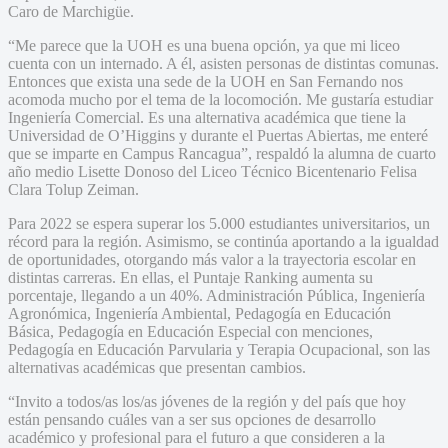
Caro de Marchigüe.
“Me parece que la UOH es una buena opción, ya que mi liceo
cuenta con un internado. A él, asisten personas de distintas comunas.
Entonces que exista una sede de la UOH en San Fernando nos
acomoda mucho por el tema de la locomoción. Me gustaría estudiar
Ingeniería Comercial. Es una alternativa académica que tiene la
Universidad de O’Higgins y durante el Puertas Abiertas, me enteré
que se imparte en Campus Rancagua”, respaldó la alumna de cuarto
año medio Lisette Donoso del Liceo Técnico Bicentenario Felisa
Clara Tolup Zeiman.
Para 2022 se espera superar los 5.000 estudiantes universitarios, un
récord para la región. Asimismo, se continúa aportando a la igualdad
de oportunidades, otorgando más valor a la trayectoria escolar en
distintas carreras. En ellas, el Puntaje Ranking aumenta su
porcentaje, llegando a un 40%. Administración Pública, Ingeniería
Agronómica, Ingeniería Ambiental, Pedagogía en Educación
Básica, Pedagogía en Educación Especial con menciones,
Pedagogía en Educación Parvularia y Terapia Ocupacional, son las
alternativas académicas que presentan cambios.
“Invito a todos/as los/as jóvenes de la región y del país que hoy
están pensando cuáles van a ser sus opciones de desarrollo
académico y profesional para el futuro a que consideren a la