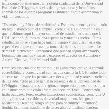
tenía como objetivo mostrar la oferta académica de la Universidad
Estatal de O’Higgins, sus vías de ingreso, becas y beneficios,
además de los distintos programas estudiantiles que acompañan la
vida universitaria.
“Estamos muy felices de recibirlos/as. Estamos, además, cumpliendo
un hito histórico para el Campus Colchagua. Es el primer día en el
que recibimos aquí la mayor cantidad de estudiantes desde que la
UOH se abrió ¡Vimos mucha esperanza y muchos sueños! Otros
estudiantes no se veían hace mucho tiempo y disfrutaron este día
especial en el que comienzan a tomar decisiones importantes ¡Les
damos la bienvenida! Esperamos que puedan seguir avanzando,
logrando sus sueños y metas”, expresó el director de Admisión y
Acceso Efectivo, Juan Manuel Solís.
Entre los aspectos que valoraron los/as asistentes estuvo la cercanía,
accesibilidad y conectividad con las que cuenta la UOH, sobre todo,
al ser estatal lo que les permite acceder a gratuidad y otros beneficios
del Estado. “¡Me parece genial la presencia de la Universidad de
O’Higgins! Cuando eres de región, siempre está planeando estudiar
en instituciones que están afuera, es decir, en Talca, Concepción
hasta Santiago. Pero, existen limitaciones económicas. Tener una U
aquí y que sea accesible es de verdad muy bueno. Me gusta
Medicina y Derecho, tengo un año para decidirme”, manifestó
Sophia Espinoza, estudiante de tercer año del Instituto Cardenal