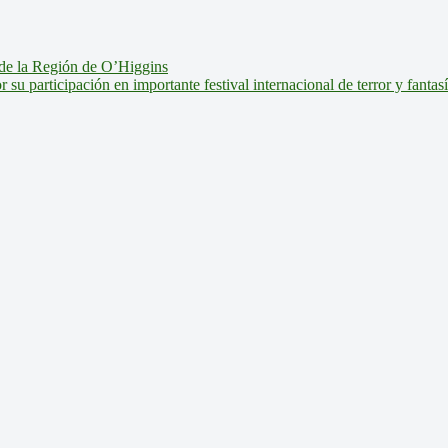
de la Región de O’Higgins
u participación en importante festival internacional de terror y fantas