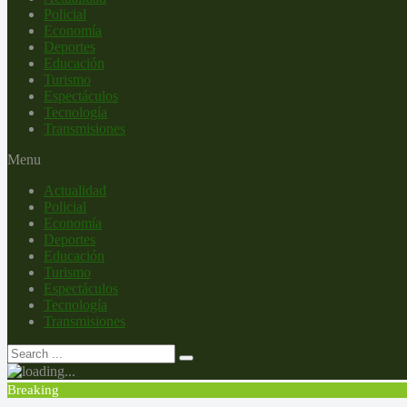
Policial
Economía
Deportes
Educación
Turismo
Espectáculos
Tecnología
Transmisiones
Menu
Actualidad
Policial
Economía
Deportes
Educación
Turismo
Espectáculos
Tecnología
Transmisiones
Breaking