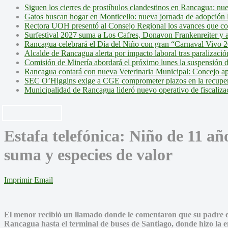
Siguen los cierres de prostíbulos clandestinos en Rancagua: nu
Gatos buscan hogar en Monticello: nueva jornada de adopción l
Rectora UOH presentó al Consejo Regional los avances que cons
Surfestival 2027 suma a Los Cafres, Donavon Frankenreiter y ar
Rancagua celebrará el Día del Niño con gran “Carnaval Vivo 2
Alcalde de Rancagua alerta por impacto laboral tras paralizac
Comisión de Minería abordará el próximo lunes la suspensión 
Rancagua contará con nueva Veterinaria Municipal: Concejo ap
SEC O’Higgins exige a CGE comprometer plazos en la recupera
Municipalidad de Rancagua lideró nuevo operativo de fiscalizac
Estafa telefónica: Niño de 11 añ
suma y especies de valor
Imprimir
Email
El menor recibió un llamado donde le comentaron que su padre es
Rancagua hasta el terminal de buses de Santiago, donde hizo la ent