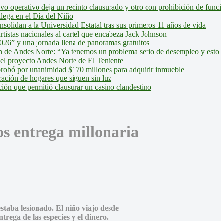
evo operativo deja un recinto clausurado y otro con prohibición de fun
lega en el Día del Niño
olidan a la Universidad Estatal tras sus primeros 11 años de vida
tistas nacionales al cartel que encabeza Jack Johnson
026” y una jornada llena de panoramas gratuitos
ión de Andes Norte: “Ya tenemos un problema serio de desempleo y esto
del proyecto Andes Norte de El Teniente
robó por unanimidad $170 millones para adquirir inmueble
ción de hogares que siguen sin luz
ión que permitió clausurar un casino clandestino
os entrega millonaria
taba lesionado. El niño viajo desde
rega de las especies y el dinero.