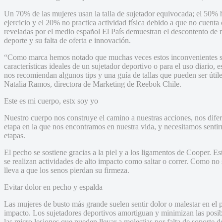
Un 70% de las mujeres usan la talla de sujetador equivocada; el 50% 
ejercicio y el 20% no practica actividad física debido a que no cuenta 
reveladas por el medio español El País demuestran el descontento de 
deporte y su falta de oferta e innovación.
“Como marca hemos notado que muchas veces estos inconvenientes se
características ideales de un sujetador deportivo o para el uso diario
nos recomiendan algunos tips y una guía de tallas que pueden ser úti
Natalia Ramos, directora de Marketing de Reebok Chile.
Este es mi cuerpo, estx soy yo
Nuestro cuerpo nos construye el camino a nuestras acciones, nos dif
etapa en la que nos encontramos en nuestra vida, y necesitamos senti
etapas.
El pecho se sostiene gracias a la piel y a los ligamentos de Cooper. Es
se realizan actividades de alto impacto como saltar o correr. Como no 
lleva a que los senos pierdan su firmeza.
Evitar dolor en pecho y espalda
Las mujeres de busto más grande suelen sentir dolor o malestar en el pe
impacto. Los sujetadores deportivos amortiguan y minimizan las posibl
las micro lesiones que pueden llevar a molestias por falta de soporte d