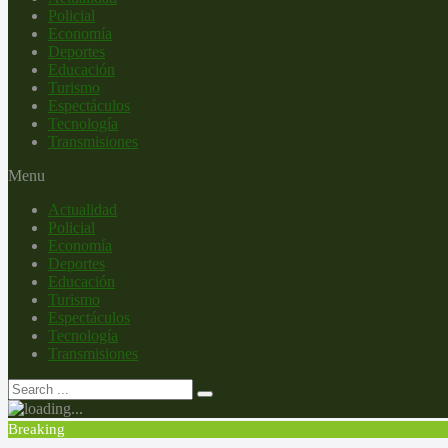
Policial
Economía
Deportes
Educación
Turismo
Espectáculos
Tecnología
Transmisiones
Menu
Actualidad
Policial
Economía
Deportes
Educación
Turismo
Espectáculos
Tecnología
Transmisiones
Breaking