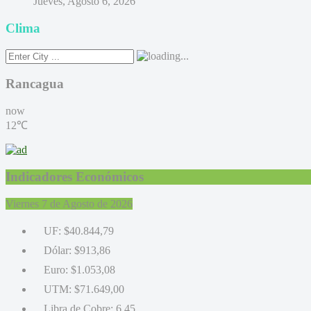
Jueves, Agosto 6, 2026
Clima
Rancagua
now
12℃
Indicadores Económicos
Viernes 7 de Agosto de 2026
UF:
$40.844,79
Dólar:
$913,86
Euro:
$1.053,08
UTM:
$71.649,00
Libra de Cobre:
6,45