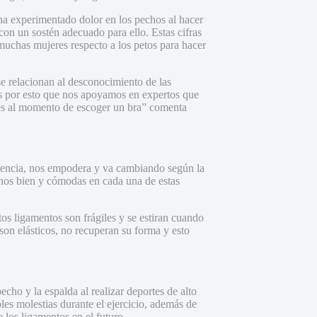
ha experimentado dolor en los pechos al hacer
con un sostén adecuado para ello. Estas cifras
muchas mujeres respecto a los petos para hacer
 relacionan al desconocimiento de las
, es por esto que nos apoyamos en expertos que
les al momento de escoger un bra” comenta
erencia, nos empodera y va cambiando según la
rnos bien y cómodas en cada una de estas
tos ligamentos son frágiles y se estiran cuando
son elásticos, no recuperan su forma y esto
cho y la espalda al realizar deportes de alto
es molestias durante el ejercicio, además de
e los ligamentos en el futuro.