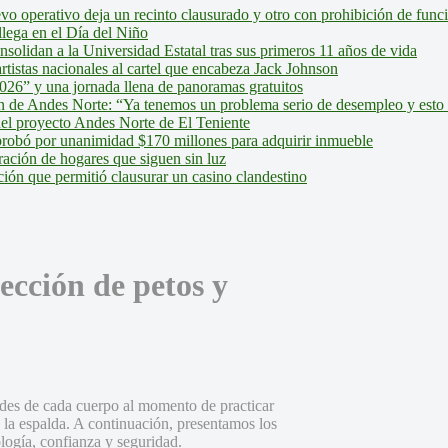
evo operativo deja un recinto clausurado y otro con prohibición de fun
lega en el Día del Niño
olidan a la Universidad Estatal tras sus primeros 11 años de vida
tistas nacionales al cartel que encabeza Jack Johnson
026” y una jornada llena de panoramas gratuitos
ión de Andes Norte: “Ya tenemos un problema serio de desempleo y esto
del proyecto Andes Norte de El Teniente
robó por unanimidad $170 millones para adquirir inmueble
ción de hogares que siguen sin luz
ión que permitió clausurar un casino clandestino
ección de petos y
ades de cada cuerpo al momento de practicar
n la espalda. A continuación, presentamos los
logía, confianza y seguridad.