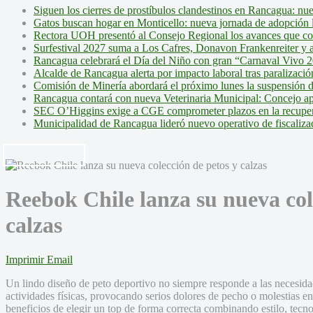
Siguen los cierres de prostíbulos clandestinos en Rancagua: nu
Gatos buscan hogar en Monticello: nueva jornada de adopción l
Rectora UOH presentó al Consejo Regional los avances que cons
Surfestival 2027 suma a Los Cafres, Donavon Frankenreiter y ar
Rancagua celebrará el Día del Niño con gran “Carnaval Vivo 2
Alcalde de Rancagua alerta por impacto laboral tras paralizac
Comisión de Minería abordará el próximo lunes la suspensión 
Rancagua contará con nueva Veterinaria Municipal: Concejo ap
SEC O’Higgins exige a CGE comprometer plazos en la recupera
Municipalidad de Rancagua lideró nuevo operativo de fiscalizac
Reebok Chile lanza su nueva col
calzas
Imprimir
Email
Un lindo diseño de peto deportivo no siempre responde a las necesid
actividades físicas, provocando serios dolores de pecho o molestias e
beneficios de elegir un top de forma correcta combinando estilo, tecno