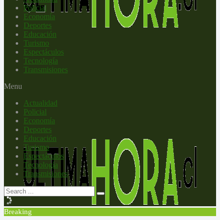
Policial
Economía
Deportes
Educación
Turismo
Espectáculos
Tecnología
Transmisiones
Menu
Actualidad
Policial
Economía
Deportes
Educación
Turismo
Espectáculos
Tecnología
Transmisiones
Breaking