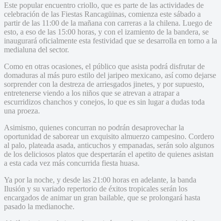
Este popular encuentro criollo, que es parte de las actividades de
celebración de las Fiestas Rancagüinas, comienza este sábado a
partir de las 11:00 de la mañana con carreras a la chilena. Luego de
esto, a eso de las 15:00 horas, y con el izamiento de la bandera, se
inaugurará oficialmente esta festividad que se desarrolla en torno a la
medialuna del sector.
Como en otras ocasiones, el público que asista podrá disfrutar de
domaduras al más puro estilo del jaripeo mexicano, así como dejarse
sorprender con la destreza de arriesgados jinetes, y por supuesto,
entretenerse viendo a los niños que se atrevan a atrapar a
escurridizos chanchos y conejos, lo que es sin lugar a dudas toda
una proeza.
Asimismo, quienes concurran no podrán desaprovechar la
oportunidad de saborear un exquisito almuerzo campesino. Cordero
al palo, plateada asada, anticuchos y empanadas, serán solo algunos
de los deliciosos platos que despertarán el apetito de quienes asistan
a esta cada vez más concurrida fiesta huasa.
Ya por la noche, y desde las 21:00 horas en adelante, la banda
Ilusión y su variado repertorio de éxitos tropicales serán los
encargados de animar un gran bailable, que se prolongará hasta
pasado la medianoche.