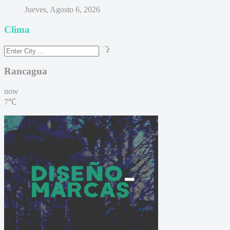
Jueves, Agosto 6, 2026
Clima
Rancagua
now
7℃