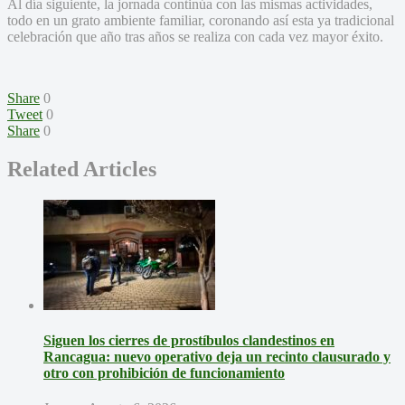
Al día siguiente, la jornada continúa con las mismas actividades,
todo en un grato ambiente familiar, coronando así esta ya tradicional
celebración que año tras años se realiza con cada vez mayor éxito.
Share
0
Tweet
0
Share
0
Related Articles
Siguen los cierres de prostíbulos clandestinos en
Rancagua: nuevo operativo deja un recinto clausurado y
otro con prohibición de funcionamiento