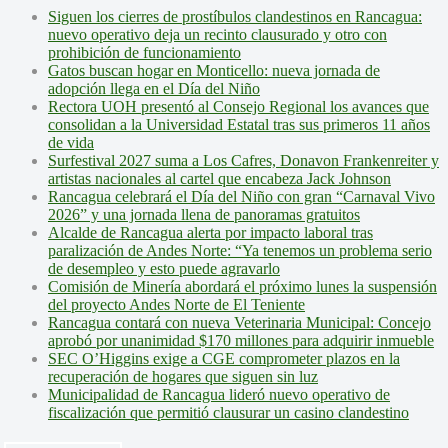
Siguen los cierres de prostíbulos clandestinos en Rancagua:
nuevo operativo deja un recinto clausurado y otro con
prohibición de funcionamiento
Gatos buscan hogar en Monticello: nueva jornada de
adopción llega en el Día del Niño
Rectora UOH presentó al Consejo Regional los avances que
consolidan a la Universidad Estatal tras sus primeros 11 años
de vida
Surfestival 2027 suma a Los Cafres, Donavon Frankenreiter y
artistas nacionales al cartel que encabeza Jack Johnson
Rancagua celebrará el Día del Niño con gran “Carnaval Vivo
2026” y una jornada llena de panoramas gratuitos
Alcalde de Rancagua alerta por impacto laboral tras
paralización de Andes Norte: “Ya tenemos un problema serio
de desempleo y esto puede agravarlo
Comisión de Minería abordará el próximo lunes la suspensión
del proyecto Andes Norte de El Teniente
Rancagua contará con nueva Veterinaria Municipal: Concejo
aprobó por unanimidad $170 millones para adquirir inmueble
SEC O’Higgins exige a CGE comprometer plazos en la
recuperación de hogares que siguen sin luz
Municipalidad de Rancagua lideró nuevo operativo de
fiscalización que permitió clausurar un casino clandestino