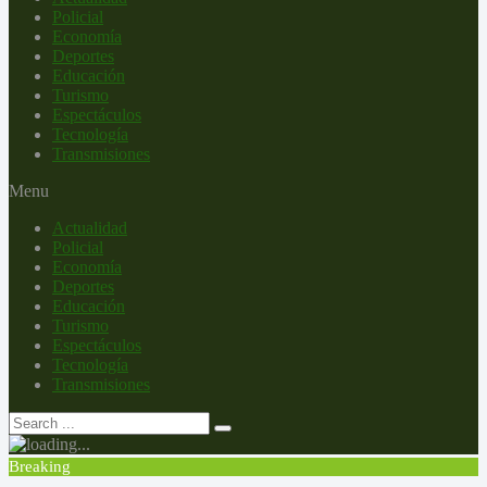
Policial
Economía
Deportes
Educación
Turismo
Espectáculos
Tecnología
Transmisiones
Menu
Actualidad
Policial
Economía
Deportes
Educación
Turismo
Espectáculos
Tecnología
Transmisiones
Breaking