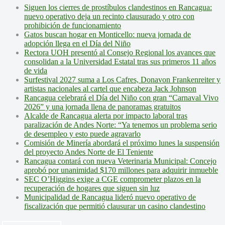
Siguen los cierres de prostíbulos clandestinos en Rancagua:
nuevo operativo deja un recinto clausurado y otro con
prohibición de funcionamiento
Gatos buscan hogar en Monticello: nueva jornada de
adopción llega en el Día del Niño
Rectora UOH presentó al Consejo Regional los avances que
consolidan a la Universidad Estatal tras sus primeros 11 años
de vida
Surfestival 2027 suma a Los Cafres, Donavon Frankenreiter y
artistas nacionales al cartel que encabeza Jack Johnson
Rancagua celebrará el Día del Niño con gran “Carnaval Vivo
2026” y una jornada llena de panoramas gratuitos
Alcalde de Rancagua alerta por impacto laboral tras
paralización de Andes Norte: “Ya tenemos un problema serio
de desempleo y esto puede agravarlo
Comisión de Minería abordará el próximo lunes la suspensión
del proyecto Andes Norte de El Teniente
Rancagua contará con nueva Veterinaria Municipal: Concejo
aprobó por unanimidad $170 millones para adquirir inmueble
SEC O’Higgins exige a CGE comprometer plazos en la
recuperación de hogares que siguen sin luz
Municipalidad de Rancagua lideró nuevo operativo de
fiscalización que permitió clausurar un casino clandestino