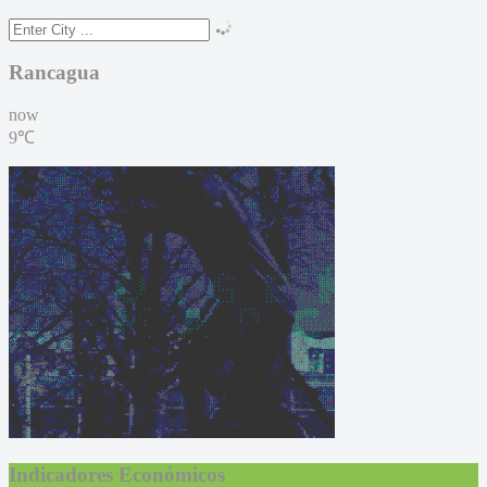
Rancagua
now
9℃
Indicadores Económicos