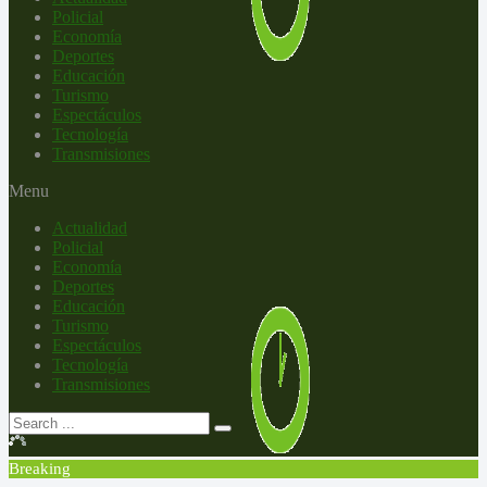
Policial
Economía
Deportes
Educación
Turismo
Espectáculos
Tecnología
Transmisiones
Menu
Actualidad
Policial
Economía
Deportes
Educación
Turismo
Espectáculos
Tecnología
Transmisiones
Breaking