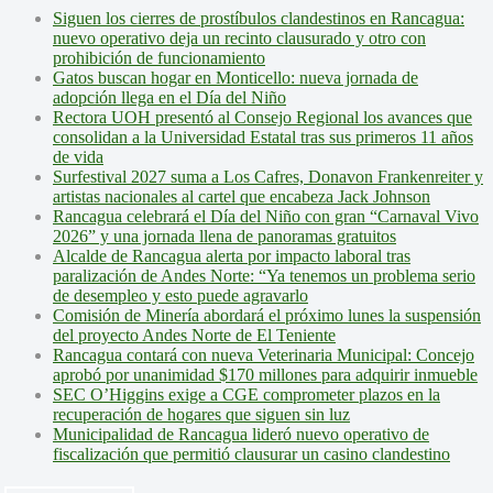
Siguen los cierres de prostíbulos clandestinos en Rancagua:
nuevo operativo deja un recinto clausurado y otro con
prohibición de funcionamiento
Gatos buscan hogar en Monticello: nueva jornada de
adopción llega en el Día del Niño
Rectora UOH presentó al Consejo Regional los avances que
consolidan a la Universidad Estatal tras sus primeros 11 años
de vida
Surfestival 2027 suma a Los Cafres, Donavon Frankenreiter y
artistas nacionales al cartel que encabeza Jack Johnson
Rancagua celebrará el Día del Niño con gran “Carnaval Vivo
2026” y una jornada llena de panoramas gratuitos
Alcalde de Rancagua alerta por impacto laboral tras
paralización de Andes Norte: “Ya tenemos un problema serio
de desempleo y esto puede agravarlo
Comisión de Minería abordará el próximo lunes la suspensión
del proyecto Andes Norte de El Teniente
Rancagua contará con nueva Veterinaria Municipal: Concejo
aprobó por unanimidad $170 millones para adquirir inmueble
SEC O’Higgins exige a CGE comprometer plazos en la
recuperación de hogares que siguen sin luz
Municipalidad de Rancagua lideró nuevo operativo de
fiscalización que permitió clausurar un casino clandestino