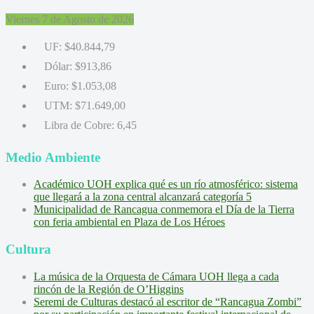
Viernes 7 de Agosto de 2026
UF:
$40.844,79
Dólar:
$913,86
Euro:
$1.053,08
UTM:
$71.649,00
Libra de Cobre:
6,45
Medio Ambiente
Académico UOH explica qué es un río atmosférico: sistema
que llegará a la zona central alcanzará categoría 5
Municipalidad de Rancagua conmemora el Día de la Tierra
con feria ambiental en Plaza de Los Héroes
Cultura
La música de la Orquesta de Cámara UOH llega a cada
rincón de la Región de O’Higgins
Seremi de Culturas destacó al escritor de “Rancagua Zombi”