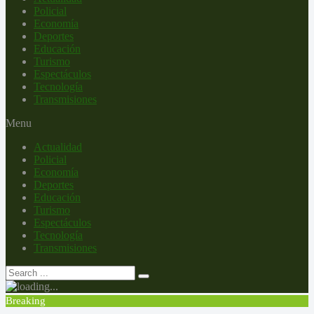
Policial
Economía
Deportes
Educación
Turismo
Espectáculos
Tecnología
Transmisiones
Menu
Actualidad
Policial
Economía
Deportes
Educación
Turismo
Espectáculos
Tecnología
Transmisiones
Breaking