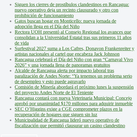
Siguen los cierres de prostíbulos clandestinos en Rancagua:
nuevo operativo deja un recinto clausurado y otro con
prohibición de funcionamiento
Gatos buscan hogar en Monticello: nueva jornada de
adopción llega en el Día del Niño
Rectora UOH presentó al Consejo Regional los avances que
consolidan a la Universidad Estatal tras sus primeros 11 años
de vida
Surfestival 2027 suma a Los Cafres, Donavon Frankenreiter y
artistas nacionales al cartel que encabeza Jack Johnson
Rancagua celebrará el Día del Niño con gran “Carnaval Vivo
2026” y una jornada llena de panoramas gratuitos
Alcalde de Rancagua alerta por impacto laboral tras
paralización de Andes Norte: “Ya tenemos un problema serio
de desempleo y esto puede agravarlo
Comisión de Minería abordará el próximo lunes la suspensión
del proyecto Andes Norte de El Teniente
Rancagua contará con nueva Veterinaria Municipal: Concejo
aprobó por unanimidad $170 millones para adquirir inmueble
SEC O’Higgins exige a CGE comprometer plazos en la
recuperación de hogares que siguen sin luz
Municipalidad de Rancagua lideró nuevo operativo de
fiscalización que permitió clausurar un casino clandestino