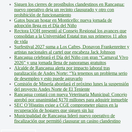
Siguen los cierres de prostíbulos clandestinos en Rancagua:
nuevo operativo deja un recinto clausurado y otro con
prohibición de funcionamiento
Gatos buscan hogar en Monticello: nueva jornada de
adopción llega en el Día del Niño
Rectora UOH presentó al Consejo Regional los avances que
consolidan a la Universidad Estatal tras sus primeros 11 años
de vida
Surfestival 2027 suma a Los Cafres, Donavon Frankenreiter y
artistas nacionales al cartel que encabeza Jack Johnson
Rancagua celebrará el Día del Niño con gran “Carnaval Vivo
2026” y una jornada llena de panoramas gratuitos
Alcalde de Rancagua alerta por impacto laboral tras
paralización de Andes Norte: “Ya tenemos un problema serio
de desempleo y esto puede agravarlo
Comisión de Minería abordará el próximo lunes la suspensión
del proyecto Andes Norte de El Teniente
Rancagua contará con nueva Veterinaria Municipal: Concejo
aprobó por unanimidad $170 millones para adquirir inmueble
SEC O’Higgins exige a CGE comprometer plazos en la
recuperación de hogares que siguen sin luz
Municipalidad de Rancagua lideró nuevo operativo de
fiscalización que permitió clausurar un casino clandestino