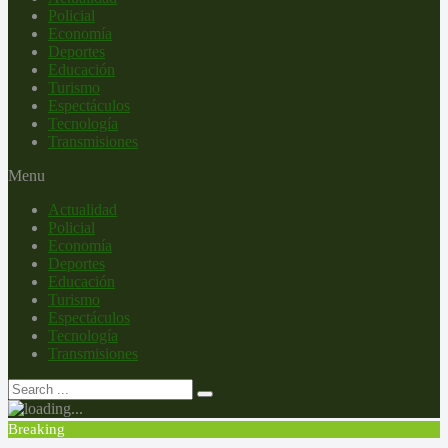
Policial
Economía
Deportes
Educación
Turismo
Espectáculos
Tecnología
Transmisiones
Menu
Actualidad
Policial
Economía
Deportes
Educación
Turismo
Espectáculos
Tecnología
Transmisiones
Breaking