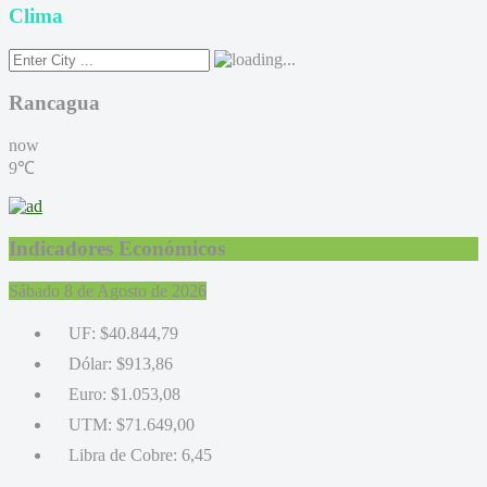
Clima
Rancagua
now
9℃
Indicadores Económicos
Sábado 8 de Agosto de 2026
UF:
$40.844,79
Dólar:
$913,86
Euro:
$1.053,08
UTM:
$71.649,00
Libra de Cobre:
6,45