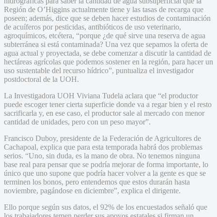
hidrográficas para saber la cantidad de agua subsuperficial que la
Región de O’Higgins actualmente tiene y las tasas de recarga que
poseen; además, dice que se deben hacer estudios de contaminación
de acuíferos por pesticidas, antibióticos de uso veterinario,
agroquímicos, etcétera, “porque ¿de qué sirve una reserva de agua
subterránea si está contaminada? Una vez que sepamos la oferta de
agua actual y proyectada, se debe comenzar a discutir la cantidad de
hectáreas agrícolas que podemos sostener en la región, para hacer un
uso sustentable del recurso hídrico”, puntualiza el investigador
postdoctoral de la UOH.
La Investigadora UOH Viviana Tudela aclara que “el productor
puede escoger tener cierta superficie donde va a regar bien y el resto
sacrificarla y, en ese caso, el productor sale al mercado con menor
cantidad de unidades, pero con un peso mayor”.
Francisco Duboy, presidente de la Federación de Agricultores de
Cachapoal, explica que para esta temporada habrá dos problemas
serios. “Uno, sin duda, es la mano de obra. No tenemos ninguna
base real para pensar que se podría mejorar de forma importante, lo
único que uno supone que podría hacer volver a la gente es que se
terminen los bonos, pero entendemos que estos durarán hasta
noviembre, pagándose en diciembre”, explica el dirigente.
Ello porque según sus datos, el 92% de los encuestados señaló que
los trabajadores temen perder sus apoyos estatales si firman un