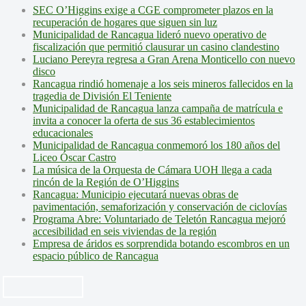
SEC O’Higgins exige a CGE comprometer plazos en la
recuperación de hogares que siguen sin luz
Municipalidad de Rancagua lideró nuevo operativo de
fiscalización que permitió clausurar un casino clandestino
Luciano Pereyra regresa a Gran Arena Monticello con nuevo
disco
Rancagua rindió homenaje a los seis mineros fallecidos en la
tragedia de División El Teniente
Municipalidad de Rancagua lanza campaña de matrícula e
invita a conocer la oferta de sus 36 establecimientos
educacionales
Municipalidad de Rancagua conmemoró los 180 años del
Liceo Óscar Castro
La música de la Orquesta de Cámara UOH llega a cada
rincón de la Región de O’Higgins
Rancagua: Municipio ejecutará nuevas obras de
pavimentación, semaforización y conservación de ciclovías
Programa Abre: Voluntariado de Teletón Rancagua mejoró
accesibilidad en seis viviendas de la región
Empresa de áridos es sorprendida botando escombros en un
espacio público de Rancagua