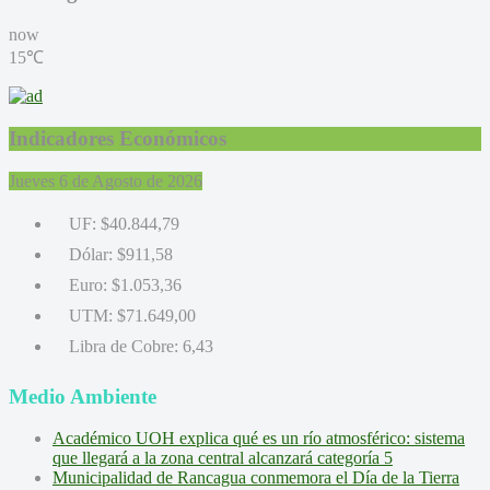
now
15℃
Indicadores Económicos
Jueves 6 de Agosto de 2026
UF:
$40.844,79
Dólar:
$911,58
Euro:
$1.053,36
UTM:
$71.649,00
Libra de Cobre:
6,43
Medio Ambiente
Académico UOH explica qué es un río atmosférico: sistema
que llegará a la zona central alcanzará categoría 5
Municipalidad de Rancagua conmemora el Día de la Tierra