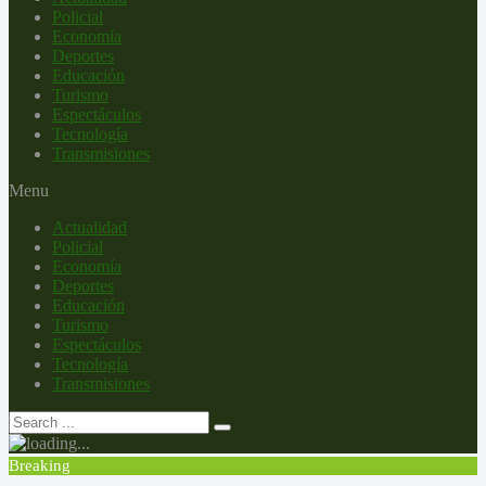
Policial
Economía
Deportes
Educación
Turismo
Espectáculos
Tecnología
Transmisiones
Menu
Actualidad
Policial
Economía
Deportes
Educación
Turismo
Espectáculos
Tecnología
Transmisiones
Breaking