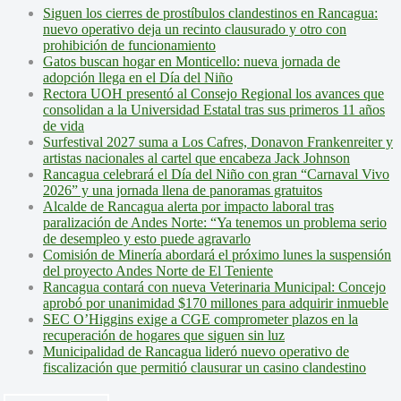
Siguen los cierres de prostíbulos clandestinos en Rancagua:
nuevo operativo deja un recinto clausurado y otro con
prohibición de funcionamiento
Gatos buscan hogar en Monticello: nueva jornada de
adopción llega en el Día del Niño
Rectora UOH presentó al Consejo Regional los avances que
consolidan a la Universidad Estatal tras sus primeros 11 años
de vida
Surfestival 2027 suma a Los Cafres, Donavon Frankenreiter y
artistas nacionales al cartel que encabeza Jack Johnson
Rancagua celebrará el Día del Niño con gran “Carnaval Vivo
2026” y una jornada llena de panoramas gratuitos
Alcalde de Rancagua alerta por impacto laboral tras
paralización de Andes Norte: “Ya tenemos un problema serio
de desempleo y esto puede agravarlo
Comisión de Minería abordará el próximo lunes la suspensión
del proyecto Andes Norte de El Teniente
Rancagua contará con nueva Veterinaria Municipal: Concejo
aprobó por unanimidad $170 millones para adquirir inmueble
SEC O’Higgins exige a CGE comprometer plazos en la
recuperación de hogares que siguen sin luz
Municipalidad de Rancagua lideró nuevo operativo de
fiscalización que permitió clausurar un casino clandestino