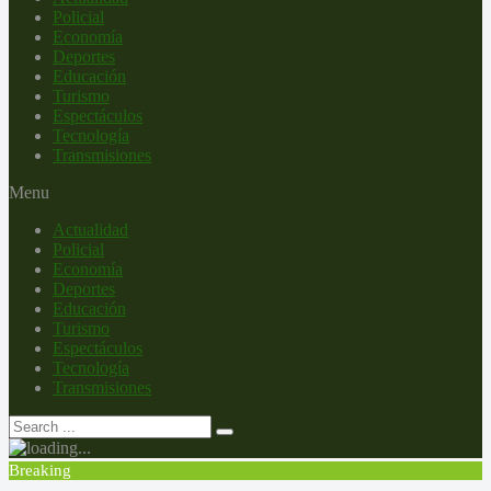
Policial
Economía
Deportes
Educación
Turismo
Espectáculos
Tecnología
Transmisiones
Menu
Actualidad
Policial
Economía
Deportes
Educación
Turismo
Espectáculos
Tecnología
Transmisiones
Breaking