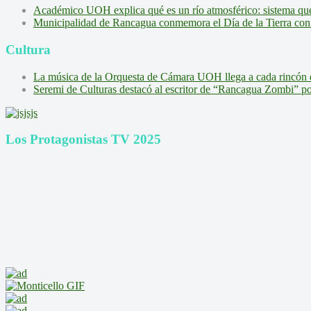
Académico UOH explica qué es un río atmosférico: sistema que l
Municipalidad de Rancagua conmemora el Día de la Tierra con 
Cultura
La música de la Orquesta de Cámara UOH llega a cada rincón 
Seremi de Culturas destacó al escritor de “Rancagua Zombi” por s
Los Protagonistas TV 2025