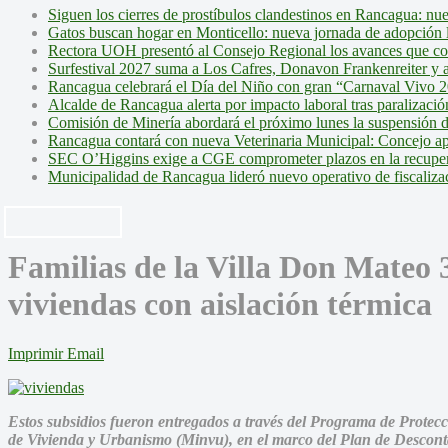
Siguen los cierres de prostíbulos clandestinos en Rancagua: nu
Gatos buscan hogar en Monticello: nueva jornada de adopción l
Rectora UOH presentó al Consejo Regional los avances que cons
Surfestival 2027 suma a Los Cafres, Donavon Frankenreiter y ar
Rancagua celebrará el Día del Niño con gran “Carnaval Vivo 2
Alcalde de Rancagua alerta por impacto laboral tras paralizac
Comisión de Minería abordará el próximo lunes la suspensión 
Rancagua contará con nueva Veterinaria Municipal: Concejo ap
SEC O’Higgins exige a CGE comprometer plazos en la recupera
Municipalidad de Rancagua lideró nuevo operativo de fiscalizac
Familias de la Villa Don Mateo 
viviendas con aislación térmica
Imprimir
Email
Estos subsidios fueron entregados a través del Programa de Protecc
de Vivienda y Urbanismo (Minvu), en el marco del Plan de Descon