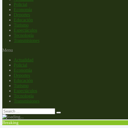
Policial
Economía
Deportes
Educación
Turismo
Espectáculos
Tecnología
Transmisiones
Menu
Actualidad
Policial
Economía
Deportes
Educación
Turismo
Espectáculos
Tecnología
Transmisiones
Breaking