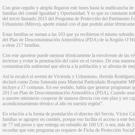
Con gran orgullo y alegría llegaron este lunes hasta la multicancha 
familias del comité Igualdad y Oportunidad. Y es que su constante trab
del tercer llamado 2015 del Programa de Protección del Patrimonio Fa
Urbanismo (Minvu), aporte estatal con el que podrán aislar térmicame
Estas familias se suman a las 103 que ya recibieron el mismo subsidio
del Plan de Descontaminación Atmosférica (PDA) de la Región O’Higg
a otras 217 familias.
Con este aportese puede mejorar térmicamente la envolvente de las viv
invierno y evitar la penetración del calor en el verano. De esta maner
contaminación ambiental que afecta a la población y se afronta de mejo
Así lo recalcó el seremi de Vivienda y Urbanismo, Hernán Rodríguez, 
declaró como Zona Saturada para Material Particulado Respirable MP1
incluye a 17 comunas. En ese sentido, había que generar programas que
2013 un Plan de Descontaminación Atmosférica (PDA). Cuando asume
a nuestro ministerio cooperar de manera directa con este plan y ser c
acondicionamiento térmico al año en nuestra región”.
En relación a la forma de postulación el director del Serviu, Víctor C
familias se agrupen en comités, porque eso facilita el acceso a este b
de 77 mil pesos y que entrega un subsidio de 100 UF, o sea, más de 
recordar que este programa no requiere de Ficha de Protección Social