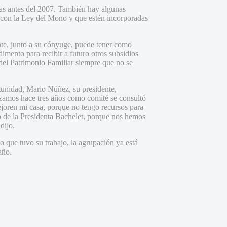
das antes del 2007. También hay algunas
 con la Ley del Mono y que estén incorporadas
nte, junto a su cónyuge, puede tener como
mento para recibir a futuro otros subsidios
del Patrimonio Familiar siempre que no se
rtunidad, Mario Núñez, su presidente,
zamos hace tres años como comité se consultó
ejoren mi casa, porque no tengo recursos para
o de la Presidenta Bachelet, porque nos hemos
dijo.
 que tuvo su trabajo, la agrupación ya está
año.