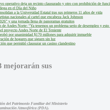
evo operativo deja un recinto clausurado y otro con prohibición de fun
lega en el Día del Niño
olidan a la Universidad Estatal tras sus primeros 11 años de vida
tistas nacionales al cartel que encabeza Jack Johnson
026” y una jornada llena de panoramas gratuitos
ión de Andes Norte: “Ya tenemos un problema serio de desempleo y esto
del proyecto Andes Norte de El Teniente
robó por unanimidad $170 millones para adquirir inmueble
ción de hogares que siguen sin luz
ión que permitió clausurar un casino clandestino
3 mejorarán sus
ión del Patrimonio Familiar del Ministerio
taminación Atmosférica (PDA).