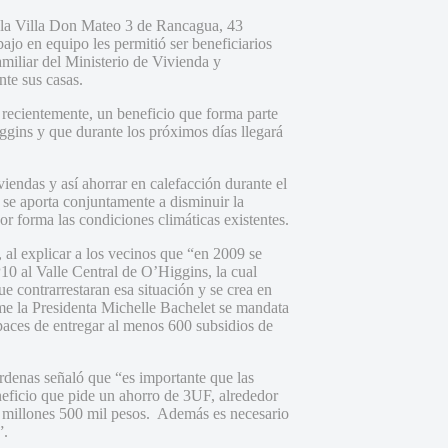
de la Villa Don Mateo 3 de Rancagua, 43
ajo en equipo les permitió ser beneficiarios
miliar del Ministerio de Vivienda y
nte sus casas.
 recientemente, un beneficio que forma parte
ins y que durante los próximos días llegará
iendas y así ahorrar en calefacción durante el
a se aporta conjuntamente a disminuir la
r forma las condiciones climáticas existentes.
al explicar a los vecinos que “en 2009 se
0 al Valle Central de O’Higgins, la cual
 contrarrestaran esa situación y se crea en
 la Presidenta Michelle Bachelet se mandata
apaces de entregar al menos 600 subsidios de
árdenas señaló que “es importante que las
eneficio que pide un ahorro de 3UF, alrededor
2 millones 500 mil pesos. Además es necesario
”.