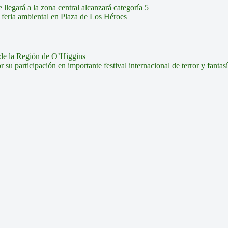
legará a la zona central alcanzará categoría 5
feria ambiental en Plaza de Los Héroes
de la Región de O’Higgins
u participación en importante festival internacional de terror y fantas