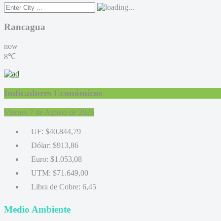
Rancagua
now
8℃
Indicadores Económicos
Viernes 7 de Agosto de 2026
UF:
$40.844,79
Dólar:
$913,86
Euro:
$1.053,08
UTM:
$71.649,00
Libra de Cobre:
6,45
Medio Ambiente