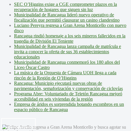
SEC O’Higgins exige a CGE comprometer plazos en la
recuperación de hogares que siguen sin luz
Municipalidad de Rancagua lideró nuevo operativo de
fiscalización que permitió clausurar un casino clandestino
Luciano Pereyra regresa a Gran Arena Monticello con nuevo
disco
Rancagua rindió homenaje a los seis mineros fallecidos en la
tragedia de División El Teniente
Municipalidad de Rancagua lanza campaña de matrícula e
invita a conocer la oferta de sus 36 establecimientos
educacionales
Municipalidad de Rancagua conmemoró los 180 años del
Liceo Óscar Castro
La música de la Orquesta de Cámara UOH llega a cada
rincón de la Región de O’Higgins
Rancagua: Municipio ejecutará nuevas obras de
pavimentación, semaforización y conservación de ciclovías
Programa Abre: Voluntariado de Teletón Rancagua mejoró
accesibilidad en seis viviendas de la región
Empresa de áridos es sorprendida botando escombros en un
espacio público de Rancagua