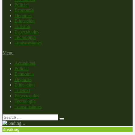
Policial
Economía
Deportes
Educación
Turismo
Espectáculos
Tecnología
Transmisiones
Menu
Actualidad
Policial
Economía
Deportes
Educación
Turismo
Espectáculos
Tecnología
Transmisiones
Breaking