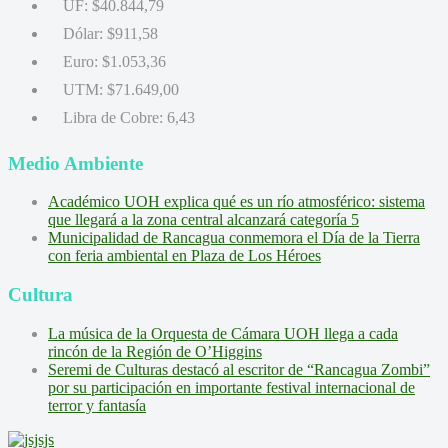
UF:
$40.844,79
Dólar:
$911,58
Euro:
$1.053,36
UTM:
$71.649,00
Libra de Cobre:
6,43
Medio Ambiente
Académico UOH explica qué es un río atmosférico: sistema
que llegará a la zona central alcanzará categoría 5
Municipalidad de Rancagua conmemora el Día de la Tierra
con feria ambiental en Plaza de Los Héroes
Cultura
La música de la Orquesta de Cámara UOH llega a cada
rincón de la Región de O’Higgins
Seremi de Culturas destacó al escritor de “Rancagua Zombi”
por su participación en importante festival internacional de
terror y fantasía