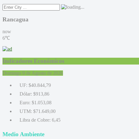
Rancagua
now
6℃
Indicadores Económicos
Domingo 9 de Agosto de 2026
UF:
$40.844,79
Dólar:
$913,86
Euro:
$1.053,08
UTM:
$71.649,00
Libra de Cobre:
6,45
Medio Ambiente