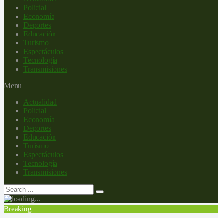
Policial
Economía
Deportes
Educación
Turismo
Espectáculos
Tecnología
Transmisiones
Menu
Actualidad
Policial
Economía
Deportes
Educación
Turismo
Espectáculos
Tecnología
Transmisiones
Breaking