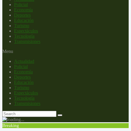
Policial
Economía
Deportes
Educación
Turismo
Espectáculos
Tecnología
Transmisiones
Menu
Actualidad
Policial
Economía
Deportes
Educación
Turismo
Espectáculos
Tecnología
Transmisiones
Breaking