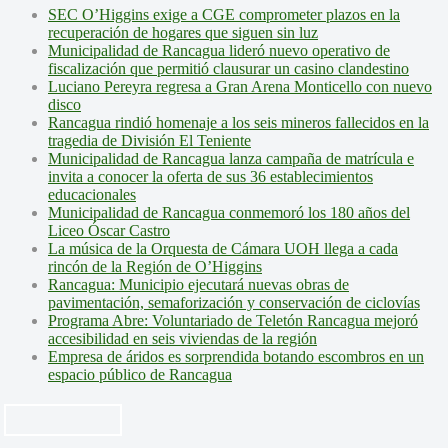
SEC O’Higgins exige a CGE comprometer plazos en la
recuperación de hogares que siguen sin luz
Municipalidad de Rancagua lideró nuevo operativo de
fiscalización que permitió clausurar un casino clandestino
Luciano Pereyra regresa a Gran Arena Monticello con nuevo
disco
Rancagua rindió homenaje a los seis mineros fallecidos en la
tragedia de División El Teniente
Municipalidad de Rancagua lanza campaña de matrícula e
invita a conocer la oferta de sus 36 establecimientos
educacionales
Municipalidad de Rancagua conmemoró los 180 años del
Liceo Óscar Castro
La música de la Orquesta de Cámara UOH llega a cada
rincón de la Región de O’Higgins
Rancagua: Municipio ejecutará nuevas obras de
pavimentación, semaforización y conservación de ciclovías
Programa Abre: Voluntariado de Teletón Rancagua mejoró
accesibilidad en seis viviendas de la región
Empresa de áridos es sorprendida botando escombros en un
espacio público de Rancagua