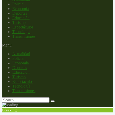
Policial
Economía
Deportes
Educación
Turismo
Espectáculos
Tecnología
Transmisiones
Menu
Actualidad
Policial
Economía
Deportes
Educación
Turismo
Espectáculos
Tecnología
Transmisiones
Breaking