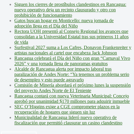
Siguen los cierres de prostíbulos clandestinos en Rancagua:
nuevo operativo deja un recinto clausurado y otro con
prohibición de funcionamiento
Gatos buscan hogar en Monticello: nueva jornada de
adopción llega en el Día del Niño
Rectora UOH presentó al Consejo Regional los avances que
consolidan a la Universidad Estatal tras sus primeros 11 años
de vida
Surfestival 2027 suma a Los Cafres, Donavon Frankenreiter y
artistas nacionales al cartel que encabeza Jack Johnson
Rancagua celebrará el Día del Niño con gran “Carnaval Vivo
2026” y una jornada llena de panoramas gratuitos
Alcalde de Rancagua alerta por impacto laboral tras
paralización de Andes Norte: “Ya tenemos un problema serio
de desempleo y esto puede agravarlo
Comisión de Minería abordará el próximo lunes la suspensión
del proyecto Andes Norte de El Teniente
Rancagua contará con nueva Veterinaria Municipal: Concejo
aprobó por unanimidad $170 millones para adquirir inmueble
SEC O’Higgins exige a CGE comprometer plazos en la
recuperación de hogares que siguen sin luz
Municipalidad de Rancagua lideró nuevo operativo de
fiscalización que permitió clausurar un casino clandestino