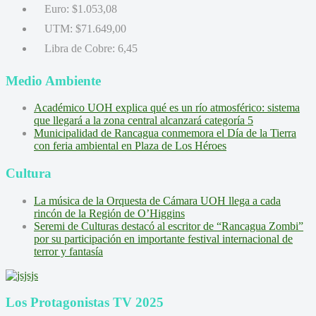
Euro:
$1.053,08
UTM:
$71.649,00
Libra de Cobre:
6,45
Medio Ambiente
Académico UOH explica qué es un río atmosférico: sistema
que llegará a la zona central alcanzará categoría 5
Municipalidad de Rancagua conmemora el Día de la Tierra
con feria ambiental en Plaza de Los Héroes
Cultura
La música de la Orquesta de Cámara UOH llega a cada
rincón de la Región de O’Higgins
Seremi de Culturas destacó al escritor de “Rancagua Zombi”
por su participación en importante festival internacional de
terror y fantasía
Los Protagonistas TV 2025