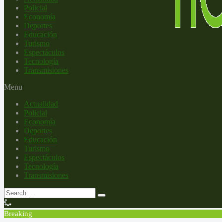
Policial
Economía
Deportes
Educación
Turismo
Espectáculos
Tecnología
Transmisiones
Menu
Actualidad
Policial
Economía
Deportes
Educación
Turismo
Espectáculos
Tecnología
Transmisiones
Breaking