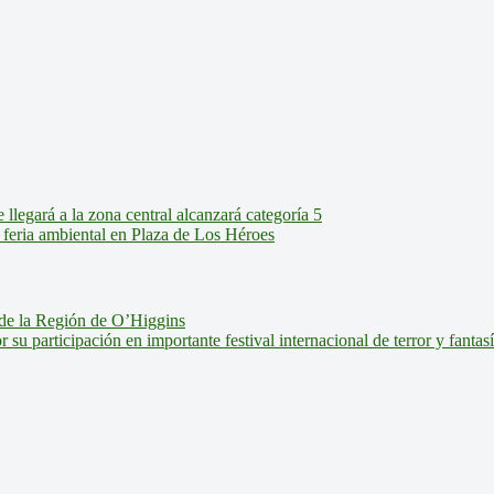
legará a la zona central alcanzará categoría 5
feria ambiental en Plaza de Los Héroes
de la Región de O’Higgins
u participación en importante festival internacional de terror y fantas