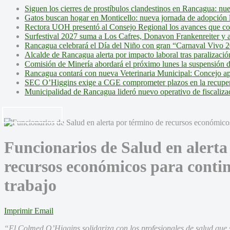
Siguen los cierres de prostíbulos clandestinos en Rancagua: nu
Gatos buscan hogar en Monticello: nueva jornada de adopción l
Rectora UOH presentó al Consejo Regional los avances que cons
Surfestival 2027 suma a Los Cafres, Donavon Frankenreiter y ar
Rancagua celebrará el Día del Niño con gran “Carnaval Vivo 2
Alcalde de Rancagua alerta por impacto laboral tras paralizac
Comisión de Minería abordará el próximo lunes la suspensión 
Rancagua contará con nueva Veterinaria Municipal: Concejo ap
SEC O’Higgins exige a CGE comprometer plazos en la recupera
Municipalidad de Rancagua lideró nuevo operativo de fiscalizac
Funcionarios de Salud en alerta
recursos económicos para conti
trabajo
Imprimir
Email
“El Colmed O’Higgins solidariza con los profesionales de salud que 