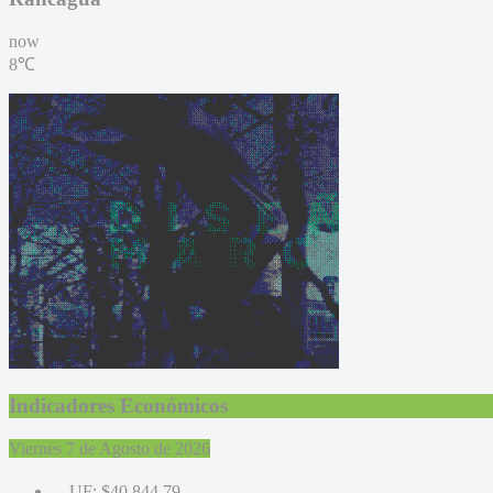
now
8℃
Indicadores Económicos
Viernes 7 de Agosto de 2026
UF:
$40.844,79