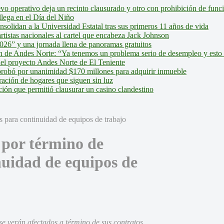
evo operativo deja un recinto clausurado y otro con prohibición de fun
lega en el Día del Niño
olidan a la Universidad Estatal tras sus primeros 11 años de vida
tistas nacionales al cartel que encabeza Jack Johnson
026” y una jornada llena de panoramas gratuitos
ión de Andes Norte: “Ya tenemos un problema serio de desempleo y esto
del proyecto Andes Norte de El Teniente
robó por unanimidad $170 millones para adquirir inmueble
ción de hogares que siguen sin luz
ión que permitió clausurar un casino clandestino
 por término de
nuidad de equipos de
se verán afectados a término de sus contratos