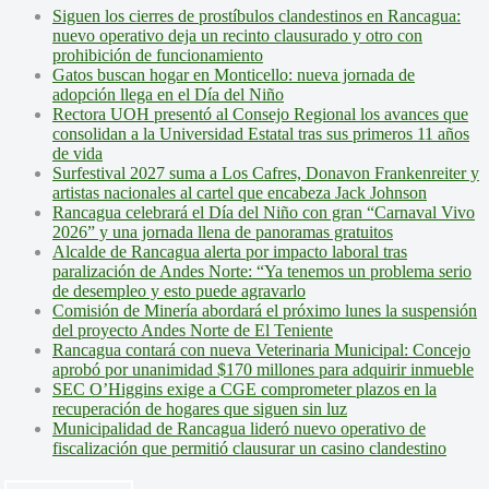
Siguen los cierres de prostíbulos clandestinos en Rancagua:
nuevo operativo deja un recinto clausurado y otro con
prohibición de funcionamiento
Gatos buscan hogar en Monticello: nueva jornada de
adopción llega en el Día del Niño
Rectora UOH presentó al Consejo Regional los avances que
consolidan a la Universidad Estatal tras sus primeros 11 años
de vida
Surfestival 2027 suma a Los Cafres, Donavon Frankenreiter y
artistas nacionales al cartel que encabeza Jack Johnson
Rancagua celebrará el Día del Niño con gran “Carnaval Vivo
2026” y una jornada llena de panoramas gratuitos
Alcalde de Rancagua alerta por impacto laboral tras
paralización de Andes Norte: “Ya tenemos un problema serio
de desempleo y esto puede agravarlo
Comisión de Minería abordará el próximo lunes la suspensión
del proyecto Andes Norte de El Teniente
Rancagua contará con nueva Veterinaria Municipal: Concejo
aprobó por unanimidad $170 millones para adquirir inmueble
SEC O’Higgins exige a CGE comprometer plazos en la
recuperación de hogares que siguen sin luz
Municipalidad de Rancagua lideró nuevo operativo de
fiscalización que permitió clausurar un casino clandestino