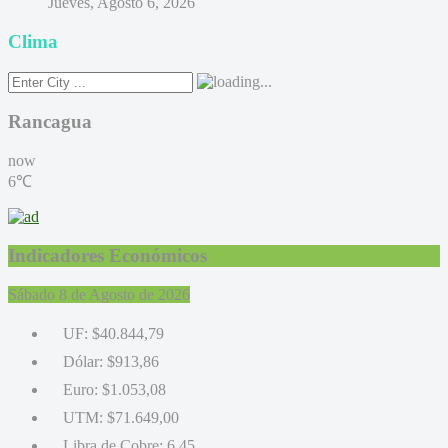
Jueves, Agosto 6, 2026
Clima
Rancagua
now
6℃
Indicadores Económicos
Sábado 8 de Agosto de 2026
UF:
$40.844,79
Dólar:
$913,86
Euro:
$1.053,08
UTM:
$71.649,00
Libra de Cobre:
6,45