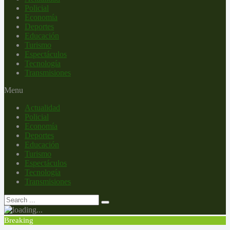
Policial
Economía
Deportes
Educación
Turismo
Espectáculos
Tecnología
Transmisiones
Menu
Actualidad
Policial
Economía
Deportes
Educación
Turismo
Espectáculos
Tecnología
Transmisiones
Breaking