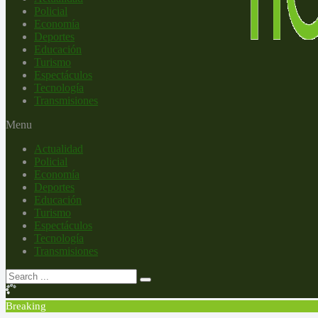
Policial
Economía
Deportes
Educación
Turismo
Espectáculos
Tecnología
Transmisiones
Menu
Actualidad
Policial
Economía
Deportes
Educación
Turismo
Espectáculos
Tecnología
Transmisiones
Breaking