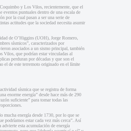
 Coquimbo y Los Vilos, recientemente, que el
de eventos puntuales dentro de una escala de
ón por la cual pasan a ser una serie de
tintas actitudes que la sociedad necesita asumir
versidad de O’Higgins (UOH), Jorge Romero,
ambres sísmicos”, caracterizados por
ieron asociados a un sismo principal, también
os Vilos, que podrían estar vinculadas al
plicas perduran por décadas y que son el
 el de este terremoto originado en el límite
 actividad sísmica que se registra de forma
 “una enorme energía” desde hace más de 290
azón suficiente” para tomar todas las
roporciones.
do mucha energía desde 1730, por lo que se
que podríamos estar cada vez más cerca”. Así
ya advierte esta acumulación de energía
erremoto, pero que “debería ocurrir sí o sí” y