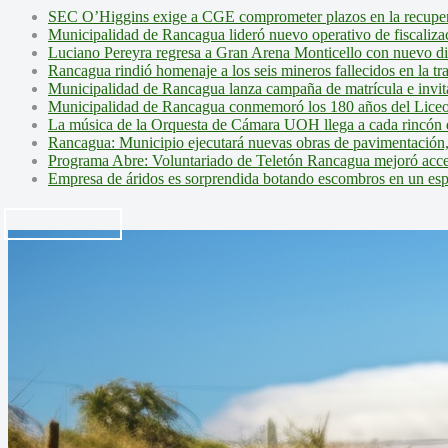
SEC O’Higgins exige a CGE comprometer plazos en la recupera
Municipalidad de Rancagua lideró nuevo operativo de fiscalizac
Luciano Pereyra regresa a Gran Arena Monticello con nuevo d
Rancagua rindió homenaje a los seis mineros fallecidos en la tr
Municipalidad de Rancagua lanza campaña de matrícula e invita 
Municipalidad de Rancagua conmemoró los 180 años del Liceo
La música de la Orquesta de Cámara UOH llega a cada rincón 
Rancagua: Municipio ejecutará nuevas obras de pavimentación,
Programa Abre: Voluntariado de Teletón Rancagua mejoró accesi
Empresa de áridos es sorprendida botando escombros en un es