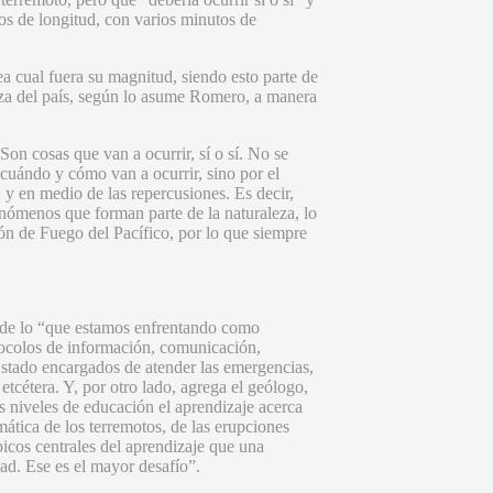
os de longitud, con varios minutos de
a cual fuera su magnitud, siendo esto parte de
leza del país, según lo asume Romero, a manera
on cosas que van a ocurrir, sí o sí. No se
cuándo y cómo van a ocurrir, sino por el
, y en medio de las repercusiones. Es decir,
enómenos que forman parte de la naturaleza, lo
ón de Fuego del Pacífico, por lo que siempre
 de lo “que estamos enfrentando como
otocolos de información, comunicación,
stado encargados de atender las emergencias,
cétera. Y, por otro lado, agrega el geólogo,
os niveles de educación el aprendizaje acerca
ática de los terremotos, de las erupciones
icos centrales del aprendizaje que una
dad. Ese es el mayor desafío”.