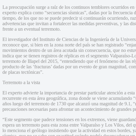
La preocupación surge a raíz de los continuos temblores ocurridos en
experto explica como “secuencias sísmicas”, dadas por la frecuencia 
tiempo, de los que no se puede predecir si continuarán ocurriendo, raz
advertencias que invitan a fortalecer las medidas preventivas, y las dis
frente a un eventual terremoto.
El investigador del Instituto de Ciencias de la Ingeniería de la Uni
reconoce que, si bien en la zona norte del país se han registrado “enj
movimientos dentro de un área acotada sin consecuencia, que no estuv
indica que se tienen registros de réplicas en el segmento Valparaíso-L
terremoto de Illapel del 2015, “entendiendo que el fenómeno de las ré
producto de las ‘fracturas’ dadas por un evento de gran magnitud, como
de placas tectónicas”.
Terremoto a la vista
El experto advierte la importancia de prestar particular atención a esta
recurrente en esta área geográfica, zona donde se viene acumulando
años luego del terremoto de 1730 que alcanzó una magnitud de 9.1, “r
precauciones necesarias para afrontar un acontecimiento de grandes p
“Este segmento que padece tensiones en los extremos, viene guardan
espera un terremoto para esta zona entre Valparaíso y Los Vilos, del 
lo menciona el geólogo insistiendo que la actividad en estos bordes, 
sísmica, que no se sabe con exactitud cuándo podría desencadenar un t