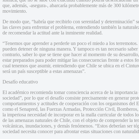
que, además, -asegura-, abarcaría probablemente más de 300 kilómetr
movimiento.
De modo que, “habría que recibirlo con serenidad y determinación” se
las claves para enfrentar el problema, entendiendo también la natura
de recomendar la actitud ante la inminente realidad.
“Tenemos que aprender a perderle un poco el miedo a los terremotos. S
pueden detener de ninguna manera. Y tampoco es tan necesario saber 
contrario, saber lo que se tiene que hacer al momento de su desarrollo
estar preparados para poder mitigar las consecuencias frente a estos f
cual tenemos que asumir, entendiendo que Chile se ubica en el Cintur
será un país susceptible a estas amenazas”.
Desafío educativo
El académico recomienda tomar consciencia acerca de la importancia
sociedad”, por lo que el desafío consiste precisamente en generar pr
comportamientos y actitudes de cooperación con los organismos del E
como el Senapred, las Fuerzas Armadas, Protección Civil, Bomberos, et
la imperiosa necesidad de incorporar en la malla curricular de todos l
de las amenazas naturales de Chile, con el objeto de comprender la tem
volcánicas, inundaciones, y demás fenómenos. “Estos deberían ser tóp
sociedad necesita conocer para afrontar estas situaciones con naturali