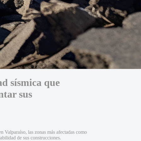
ad sísmica que
ntar sus
en Valparaíso, las zonas más afectadas como
abilidad de sus construcciones.