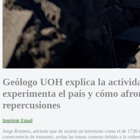
Geólogo UOH explica la activid
experimenta el país y cómo afro
repercusiones
Imprimir
Email
Jorge Romero, advierte que de ocurrir un terremoto como el de 1730 
consecuencia de tsunamis, serían las tomas costeras debido a la vulner