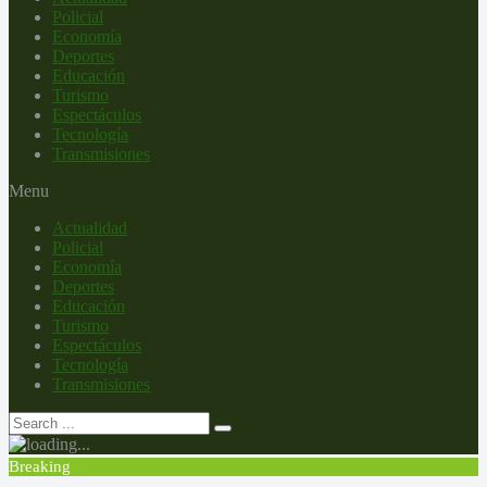
Policial
Economía
Deportes
Educación
Turismo
Espectáculos
Tecnología
Transmisiones
Menu
Actualidad
Policial
Economía
Deportes
Educación
Turismo
Espectáculos
Tecnología
Transmisiones
Breaking