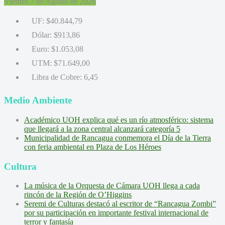
Viernes 7 de Agosto de 2026
UF:
$40.844,79
Dólar:
$913,86
Euro:
$1.053,08
UTM:
$71.649,00
Libra de Cobre:
6,45
Medio Ambiente
Académico UOH explica qué es un río atmosférico: sistema
que llegará a la zona central alcanzará categoría 5
Municipalidad de Rancagua conmemora el Día de la Tierra
con feria ambiental en Plaza de Los Héroes
Cultura
La música de la Orquesta de Cámara UOH llega a cada
rincón de la Región de O’Higgins
Seremi de Culturas destacó al escritor de “Rancagua Zombi”
por su participación en importante festival internacional de
terror y fantasía