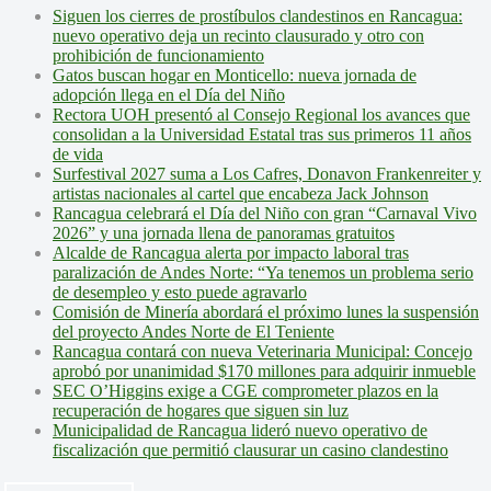
Siguen los cierres de prostíbulos clandestinos en Rancagua:
nuevo operativo deja un recinto clausurado y otro con
prohibición de funcionamiento
Gatos buscan hogar en Monticello: nueva jornada de
adopción llega en el Día del Niño
Rectora UOH presentó al Consejo Regional los avances que
consolidan a la Universidad Estatal tras sus primeros 11 años
de vida
Surfestival 2027 suma a Los Cafres, Donavon Frankenreiter y
artistas nacionales al cartel que encabeza Jack Johnson
Rancagua celebrará el Día del Niño con gran “Carnaval Vivo
2026” y una jornada llena de panoramas gratuitos
Alcalde de Rancagua alerta por impacto laboral tras
paralización de Andes Norte: “Ya tenemos un problema serio
de desempleo y esto puede agravarlo
Comisión de Minería abordará el próximo lunes la suspensión
del proyecto Andes Norte de El Teniente
Rancagua contará con nueva Veterinaria Municipal: Concejo
aprobó por unanimidad $170 millones para adquirir inmueble
SEC O’Higgins exige a CGE comprometer plazos en la
recuperación de hogares que siguen sin luz
Municipalidad de Rancagua lideró nuevo operativo de
fiscalización que permitió clausurar un casino clandestino