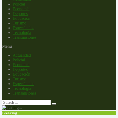
Policial
Economía
Deportes
Educación
Turismo
Espectáculos
Tecnología
Transmisiones
Menu
Actualidad
Policial
Economía
Deportes
Educación
Turismo
Espectáculos
Tecnología
Transmisiones
Breaking