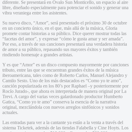
diferente. Se presentará en Óvalo Sun Monticello, un espacio al aire
libre, diseñado especialmente para potenciar el sonido y generar una
vibra veraniega entre los asistentes.
Su nuevo disco, “Amor”, será presentado el próximo 30 de octubre
en un concierto único, en el que, más allá de la música, Gloria
promete contar historias a su público. Dice querer mostrar todas las
“facetas del amor”, y expresar “cómo le gusta amar y ser amada”.
Por eso, a través de sus canciones presentará una verdadera historia
de amor a su público, repasando sus mayores éxitos y también
rindiendo homenaje a grandes artistas.
Y es que “Amor” es un disco compuesto mayormente por canciones
tributo, entre las que se encuentran grandes éxitos de la música
iberoamericana, tales como de Roberto Carlos, Manuel Alejandro y
Camilo Sesto. Uno de los más destacados es “Como yo te amo”,
canción popularizada en los 80’s por Raphael –y posteriormente por
Rocío Jurado-, que ahora es interpretada de manera original por La
Trevi. A cargo del varias veces galardonado productor Humberto
Gatica, “Como yo te amo” conserva la esencia de la narrativa
original, mezclándola con nuevos arreglos sinfónicos y sonidos
actuales.
Las entradas para ver a la cantante ya están a la venta a través del
sistema Ticketek, además de las tiendas Falabella y Cine Hoyts. Los