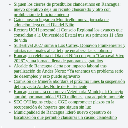
Siguen los cierres de prostíbulos clandestinos en Rancagua:
nuevo operativo deja un recinto clausurado y otro con
prohibición de funcionamiento
Gatos buscan hogar en Monticello: nueva jornada de
adopción llega en el Día del Niño
Rectora UOH presentó al Consejo Regional los avances que
consolidan a la Universidad Estatal tras sus primeros 11 años
de vida
Surfestival 2027 suma a Los Cafres, Donavon Frankenreiter y
artistas nacionales al cartel que encabeza Jack Johnson
Rancagua celebrará el Día del Niño con gran “Carnaval Vivo
2026” y una jornada llena de panoramas gratuitos
Alcalde de Rancagua alerta por impacto laboral tras
paralización de Andes Norte: “Ya tenemos un problema serio
de desempleo y esto puede agravarlo
Comisión de Minería abordará el próximo lunes la suspensión
del proyecto Andes Norte de El Teniente
Rancagua contará con nueva Veterinaria Municipal: Concejo
aprobó por unanimidad $170 millones para adquirir inmueble
SEC O’Higgins exige a CGE comprometer plazos en la
recuperación de hogares que siguen sin luz
Municipalidad de Rancagua lideró nuevo operativo de
fiscalización que permitió clausurar un casino clandestino