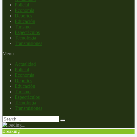
Policial
Economía
Deportes
Educación
Turismo
Espectáculos
Tecnología
Transmisiones
Menu
Actualidad
Policial
Economía
Deportes
Educación
Turismo
Espectáculos
Tecnología
Transmisiones
Breaking