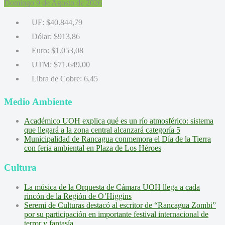
Domingo 9 de Agosto de 2026
UF:
$40.844,79
Dólar:
$913,86
Euro:
$1.053,08
UTM:
$71.649,00
Libra de Cobre:
6,45
Medio Ambiente
Académico UOH explica qué es un río atmosférico: sistema
que llegará a la zona central alcanzará categoría 5
Municipalidad de Rancagua conmemora el Día de la Tierra
con feria ambiental en Plaza de Los Héroes
Cultura
La música de la Orquesta de Cámara UOH llega a cada
rincón de la Región de O’Higgins
Seremi de Culturas destacó al escritor de “Rancagua Zombi”
por su participación en importante festival internacional de
terror y fantasía