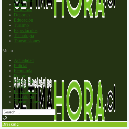
Policial
Economía
Deportes
Educación
Turismo
Espectáculos
Tecnología
Transmisiones
Menu
Actualidad
Policial
Economía
Deportes
Educación
Turismo
Espectáculos
Tecnología
Transmisiones
Breaking