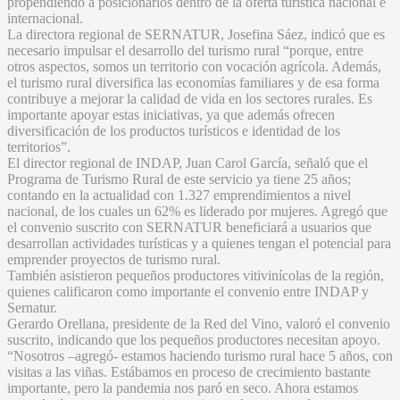
propendiendo a posicionarlos dentro de la oferta turística nacional e
internacional.
La directora regional de SERNATUR, Josefina Sáez, indicó que es
necesario impulsar el desarrollo del turismo rural “porque, entre
otros aspectos, somos un territorio con vocación agrícola. Además,
el turismo rural diversifica las economías familiares y de esa forma
contribuye a mejorar la calidad de vida en los sectores rurales. Es
importante apoyar estas iniciativas, ya que además ofrecen
diversificación de los productos turísticos e identidad de los
territorios”.
El director regional de INDAP, Juan Carol García, señaló que el
Programa de Turismo Rural de este servicio ya tiene 25 años;
contando en la actualidad con 1.327 emprendimientos a nivel
nacional, de los cuales un 62% es liderado por mujeres. Agregó que
el convenio suscrito con SERNATUR beneficiará a usuarios que
desarrollan actividades turísticas y a quienes tengan el potencial para
emprender proyectos de turismo rural.
También asistieron pequeños productores vitivinícolas de la región,
quienes calificaron como importante el convenio entre INDAP y
Sernatur.
Gerardo Orellana, presidente de la Red del Vino, valoró el convenio
suscrito, indicando que los pequeños productores necesitan apoyo.
“Nosotros –agregó- estamos haciendo turismo rural hace 5 años, con
visitas a las viñas. Estábamos en proceso de crecimiento bastante
importante, pero la pandemia nos paró en seco. Ahora estamos