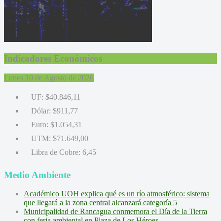
Indicadores Económicos
Lunes 10 de Agosto de 2026
UF:
$40.846,11
Dólar:
$911,77
Euro:
$1.054,31
UTM:
$71.649,00
Libra de Cobre:
6,45
Medio Ambiente
Académico UOH explica qué es un río atmosférico: sistema
que llegará a la zona central alcanzará categoría 5
Municipalidad de Rancagua conmemora el Día de la Tierra
con feria ambiental en Plaza de Los Héroes