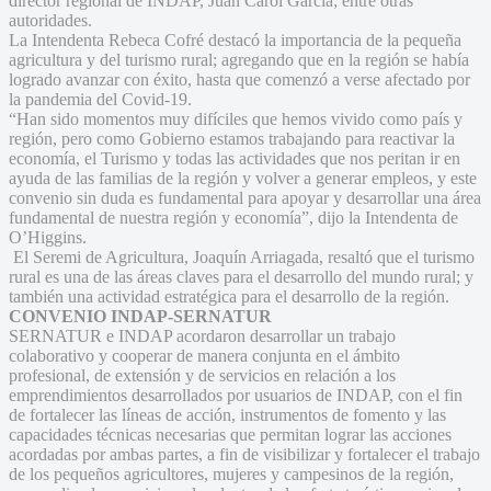
director regional de INDAP, Juan Carol García; entre otras
autoridades.
La Intendenta Rebeca Cofré destacó la importancia de la pequeña
agricultura y del turismo rural; agregando que en la región se había
logrado avanzar con éxito, hasta que comenzó a verse afectado por
la pandemia del Covid-19.
“Han sido momentos muy difíciles que hemos vivido como país y
región, pero como Gobierno estamos trabajando para reactivar la
economía, el Turismo y todas las actividades que nos peritan ir en
ayuda de las familias de la región y volver a generar empleos, y este
convenio sin duda es fundamental para apoyar y desarrollar una área
fundamental de nuestra región y economía”, dijo la Intendenta de
O’Higgins.
El Seremi de Agricultura, Joaquín Arriagada, resaltó que el turismo
rural es una de las áreas claves para el desarrollo del mundo rural; y
también una actividad estratégica para el desarrollo de la región.
CONVENIO INDAP-SERNATUR
SERNATUR e INDAP acordaron desarrollar un trabajo
colaborativo y cooperar de manera conjunta en el ámbito
profesional, de extensión y de servicios en relación a los
emprendimientos desarrollados por usuarios de INDAP, con el fin
de fortalecer las líneas de acción, instrumentos de fomento y las
capacidades técnicas necesarias que permitan lograr las acciones
acordadas por ambas partes, a fin de visibilizar y fortalecer el trabajo
de los pequeños agricultores, mujeres y campesinos de la región,