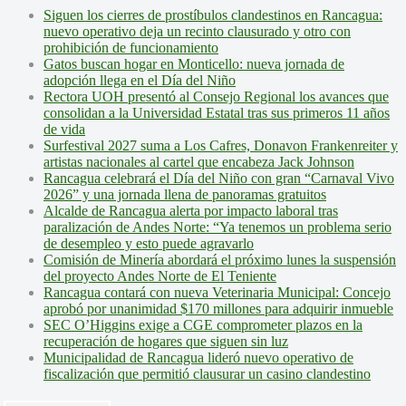
Siguen los cierres de prostíbulos clandestinos en Rancagua:
nuevo operativo deja un recinto clausurado y otro con
prohibición de funcionamiento
Gatos buscan hogar en Monticello: nueva jornada de
adopción llega en el Día del Niño
Rectora UOH presentó al Consejo Regional los avances que
consolidan a la Universidad Estatal tras sus primeros 11 años
de vida
Surfestival 2027 suma a Los Cafres, Donavon Frankenreiter y
artistas nacionales al cartel que encabeza Jack Johnson
Rancagua celebrará el Día del Niño con gran “Carnaval Vivo
2026” y una jornada llena de panoramas gratuitos
Alcalde de Rancagua alerta por impacto laboral tras
paralización de Andes Norte: “Ya tenemos un problema serio
de desempleo y esto puede agravarlo
Comisión de Minería abordará el próximo lunes la suspensión
del proyecto Andes Norte de El Teniente
Rancagua contará con nueva Veterinaria Municipal: Concejo
aprobó por unanimidad $170 millones para adquirir inmueble
SEC O’Higgins exige a CGE comprometer plazos en la
recuperación de hogares que siguen sin luz
Municipalidad de Rancagua lideró nuevo operativo de
fiscalización que permitió clausurar un casino clandestino