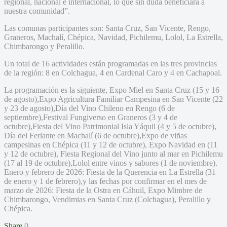
regional, nacional e internacional, lo que sin duda beneficiará a
nuestra comunidad”.
Las comunas participantes son: Santa Cruz, San Vicente, Rengo,
Graneros, Machalí, Chépica, Navidad, Pichilemu, Lolol, La Estrella,
Chimbarongo y Peralillo.
Un total de 16 actividades están programadas en las tres provincias
de la región: 8 en Colchagua, 4 en Cardenal Caro y 4 en Cachapoal.
La programación es la siguiente, Expo Miel en Santa Cruz (15 y 16
de agosto),Expo Agricultura Familiar Campesina en San Vicente (22
y 23 de agosto),Día del Vino Chileno en Rengo (6 de
septiembre),Festival Fungiverso en Graneros (3 y 4 de
octubre),Fiesta del Vino Patrimonial Isla Yáquil (4 y 5 de octubre),
Día del Feriante en Machalí (6 de octubre),Expo de viñas
campesinas en Chépica (11 y 12 de octubre), Expo Navidad en (11
y 12 de octubre), Fiesta Regional del Vino junto al mar en Pichilemu
(17 al 19 de octubre),Lolol entre vinos y sabores (1 de noviembre).
Enero y febrero de 2026: Fiesta de la Querencia en La Estrella (31
de enero y 1 de febrero),y las fechas por confirmar en el mes de
marzo de 2026: Fiesta de la Ostra en Cáhuil, Expo Mimbre de
Chimbarongo, Vendimias en Santa Cruz (Colchagua), Peralillo y
Chépica.
Share
0