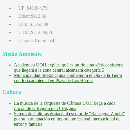
UF:
$40.844,79
Dólar:
$913,86
Euro:
$1.053,08
UTM:
$71.649,00
Libra de Cobre:
6,45
Medio Ambiente
Académico UOH explica qué es un río atmosférico: sistema
que llegará a la zona central alcanzará categoría 5
Municipalidad de Rancagua conmemora el Día de la Tierra
con feria ambiental en Plaza de Los Héroes
Cultura
La música de la Orquesta de Cámara UOH llega a cada
rincón de la Región de O’Higgins
Seremi de Culturas destacó al escritor de “Rancagua Zombi”
por su participación en importante festival internacional de
terror y fantasía