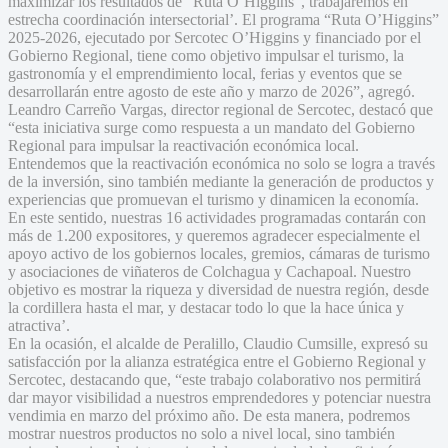
maximizar los resultados de “Ruta O’Higgins”, trabajaremos en
estrecha coordinación intersectorial’. El programa “Ruta O’Higgins”
2025-2026, ejecutado por Sercotec O’Higgins y financiado por el
Gobierno Regional, tiene como objetivo impulsar el turismo, la
gastronomía y el emprendimiento local, ferias y eventos que se
desarrollarán entre agosto de este año y marzo de 2026”, agregó.
Leandro Carreño Vargas, director regional de Sercotec, destacó que
“esta iniciativa surge como respuesta a un mandato del Gobierno
Regional para impulsar la reactivación económica local.
Entendemos que la reactivación económica no solo se logra a través
de la inversión, sino también mediante la generación de productos y
experiencias que promuevan el turismo y dinamicen la economía.
En este sentido, nuestras 16 actividades programadas contarán con
más de 1.200 expositores, y queremos agradecer especialmente el
apoyo activo de los gobiernos locales, gremios, cámaras de turismo
y asociaciones de viñateros de Colchagua y Cachapoal. Nuestro
objetivo es mostrar la riqueza y diversidad de nuestra región, desde
la cordillera hasta el mar, y destacar todo lo que la hace única y
atractiva’.
En la ocasión, el alcalde de Peralillo, Claudio Cumsille, expresó su
satisfacción por la alianza estratégica entre el Gobierno Regional y
Sercotec, destacando que, “este trabajo colaborativo nos permitirá
dar mayor visibilidad a nuestros emprendedores y potenciar nuestra
vendimia en marzo del próximo año. De esta manera, podremos
mostrar nuestros productos no solo a nivel local, sino también