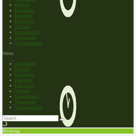
Policial
Economía
Deportes
Educación
Turismo
Espectáculos
Tecnología
Transmisiones
Menu
Actualidad
Policial
Economía
Deportes
Educación
Turismo
Espectáculos
Tecnología
Transmisiones
Breaking