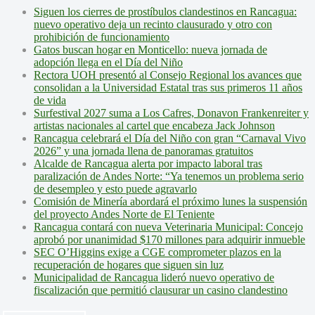
Siguen los cierres de prostíbulos clandestinos en Rancagua:
nuevo operativo deja un recinto clausurado y otro con
prohibición de funcionamiento
Gatos buscan hogar en Monticello: nueva jornada de
adopción llega en el Día del Niño
Rectora UOH presentó al Consejo Regional los avances que
consolidan a la Universidad Estatal tras sus primeros 11 años
de vida
Surfestival 2027 suma a Los Cafres, Donavon Frankenreiter y
artistas nacionales al cartel que encabeza Jack Johnson
Rancagua celebrará el Día del Niño con gran “Carnaval Vivo
2026” y una jornada llena de panoramas gratuitos
Alcalde de Rancagua alerta por impacto laboral tras
paralización de Andes Norte: “Ya tenemos un problema serio
de desempleo y esto puede agravarlo
Comisión de Minería abordará el próximo lunes la suspensión
del proyecto Andes Norte de El Teniente
Rancagua contará con nueva Veterinaria Municipal: Concejo
aprobó por unanimidad $170 millones para adquirir inmueble
SEC O’Higgins exige a CGE comprometer plazos en la
recuperación de hogares que siguen sin luz
Municipalidad de Rancagua lideró nuevo operativo de
fiscalización que permitió clausurar un casino clandestino