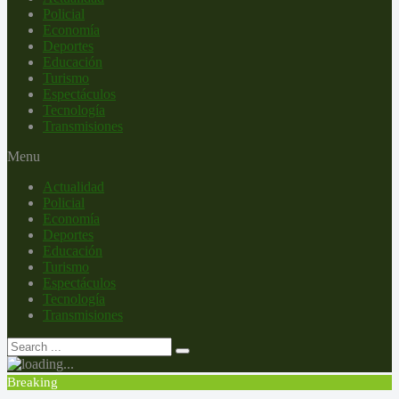
Policial
Economía
Deportes
Educación
Turismo
Espectáculos
Tecnología
Transmisiones
Menu
Actualidad
Policial
Economía
Deportes
Educación
Turismo
Espectáculos
Tecnología
Transmisiones
Breaking