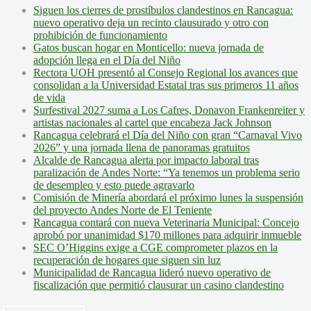
Siguen los cierres de prostíbulos clandestinos en Rancagua:
nuevo operativo deja un recinto clausurado y otro con
prohibición de funcionamiento
Gatos buscan hogar en Monticello: nueva jornada de
adopción llega en el Día del Niño
Rectora UOH presentó al Consejo Regional los avances que
consolidan a la Universidad Estatal tras sus primeros 11 años
de vida
Surfestival 2027 suma a Los Cafres, Donavon Frankenreiter y
artistas nacionales al cartel que encabeza Jack Johnson
Rancagua celebrará el Día del Niño con gran “Carnaval Vivo
2026” y una jornada llena de panoramas gratuitos
Alcalde de Rancagua alerta por impacto laboral tras
paralización de Andes Norte: “Ya tenemos un problema serio
de desempleo y esto puede agravarlo
Comisión de Minería abordará el próximo lunes la suspensión
del proyecto Andes Norte de El Teniente
Rancagua contará con nueva Veterinaria Municipal: Concejo
aprobó por unanimidad $170 millones para adquirir inmueble
SEC O’Higgins exige a CGE comprometer plazos en la
recuperación de hogares que siguen sin luz
Municipalidad de Rancagua lideró nuevo operativo de
fiscalización que permitió clausurar un casino clandestino