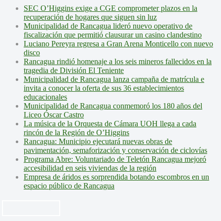
SEC O’Higgins exige a CGE comprometer plazos en la
recuperación de hogares que siguen sin luz
Municipalidad de Rancagua lideró nuevo operativo de
fiscalización que permitió clausurar un casino clandestino
Luciano Pereyra regresa a Gran Arena Monticello con nuevo
disco
Rancagua rindió homenaje a los seis mineros fallecidos en la
tragedia de División El Teniente
Municipalidad de Rancagua lanza campaña de matrícula e
invita a conocer la oferta de sus 36 establecimientos
educacionales
Municipalidad de Rancagua conmemoró los 180 años del
Liceo Óscar Castro
La música de la Orquesta de Cámara UOH llega a cada
rincón de la Región de O’Higgins
Rancagua: Municipio ejecutará nuevas obras de
pavimentación, semaforización y conservación de ciclovías
Programa Abre: Voluntariado de Teletón Rancagua mejoró
accesibilidad en seis viviendas de la región
Empresa de áridos es sorprendida botando escombros en un
espacio público de Rancagua