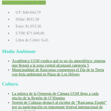
Jueves 6 de Agosto de 2026
UF:
$40.844,79
Dólar:
$911,58
Euro:
$1.053,36
UTM:
$71.649,00
Libra de Cobre:
6,43
Medio Ambiente
Académico UOH explica qué es un río atmosférico: sistema
que llegará a la zona central alcanzará categoría 5
Municipalidad de Rancagua conmemora el Día de la Tierra
con feria ambiental en Plaza de Los Héroes
Cultura
La música de la Orquesta de Cámara UOH llega a cada
rincón de la Región de O’Higgins
Seremi de Culturas destacó al escritor de “Rancagua Zombi”
por su participación en importante festival internacional de