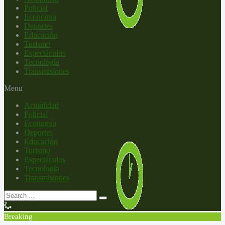
Policial
Economía
Deportes
Educación
Turismo
Espectáculos
Tecnología
Transmisiones
Menu
Actualidad
Policial
Economía
Deportes
Educación
Turismo
Espectáculos
Tecnología
Transmisiones
Breaking