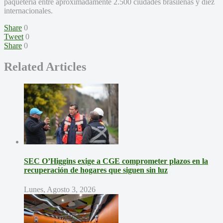
paquetería entre aproximadamente 2.500 ciudades brasileñas y diez
internacionales.
Share
0
Tweet
0
Share
0
Related Articles
SEC O’Higgins exige a CGE comprometer plazos en la
recuperación de hogares que siguen sin luz
Lunes, Agosto 3, 2026