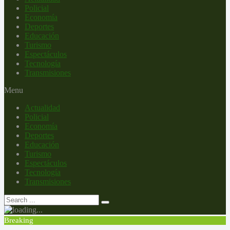
Policial
Economía
Deportes
Educación
Turismo
Espectáculos
Tecnología
Transmisiones
Menu
Actualidad
Policial
Economía
Deportes
Educación
Turismo
Espectáculos
Tecnología
Transmisiones
Breaking