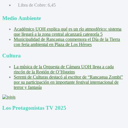
Libra de Cobre:
6,45
Medio Ambiente
Académico UOH explica qué es un río atmosférico: sistema
que llegará a la zona central alcanzará categoría 5
Municipalidad de Rancagua conmemora el Día de la Tierra
con feria ambiental en Plaza de Los Héroes
Cultura
La música de la Orquesta de Cámara UOH llega a cada
rincón de la Región de O’Higgins
Seremi de Culturas destacó al escritor de “Rancagua Zombi”
por su participación en importante festival internacional de
terror y fantasía
Los Protagonistas TV 2025