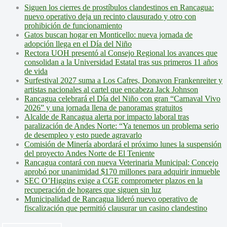
Siguen los cierres de prostíbulos clandestinos en Rancagua:
nuevo operativo deja un recinto clausurado y otro con
prohibición de funcionamiento
Gatos buscan hogar en Monticello: nueva jornada de
adopción llega en el Día del Niño
Rectora UOH presentó al Consejo Regional los avances que
consolidan a la Universidad Estatal tras sus primeros 11 años
de vida
Surfestival 2027 suma a Los Cafres, Donavon Frankenreiter y
artistas nacionales al cartel que encabeza Jack Johnson
Rancagua celebrará el Día del Niño con gran “Carnaval Vivo
2026” y una jornada llena de panoramas gratuitos
Alcalde de Rancagua alerta por impacto laboral tras
paralización de Andes Norte: “Ya tenemos un problema serio
de desempleo y esto puede agravarlo
Comisión de Minería abordará el próximo lunes la suspensión
del proyecto Andes Norte de El Teniente
Rancagua contará con nueva Veterinaria Municipal: Concejo
aprobó por unanimidad $170 millones para adquirir inmueble
SEC O’Higgins exige a CGE comprometer plazos en la
recuperación de hogares que siguen sin luz
Municipalidad de Rancagua lideró nuevo operativo de
fiscalización que permitió clausurar un casino clandestino