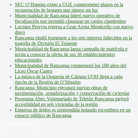
SEC O’Higgins exige a CGE comprometer plazos en la
recuperación de hogares que siguen sin luz
Municipalidad de Rancagua lideró nuevo operativo de
fiscalización que permitió clausurar un casino clandestino
Luciano Pereyra regresa a Gran Arena Monticello con nuevo
disco
Rancagua rindió homenaje a los seis mineros fallecidos en la
tragedia de División El Teniente
Municipalidad de Rancagua lanza campaña de matrícula e
invita a conocer la oferta de sus 36 establecimientos
educacionales
Municipalidad de Rancagua conmemoró los 180 años del
Liceo Óscar Castro
La música de la Orquesta de Cámara UOH llega a cada
rincón de la Región de O’Higgins
Rancagua: Municipio ejecutará nuevas obras de
pavimentación, semaforización y conservación de ciclovías
Programa Abre: Voluntariado de Teletón Rancagua mejoró
accesibilidad en seis viviendas de la región
Empresa de áridos es sorprendida botando escombros en un
espacio público de Rancagua