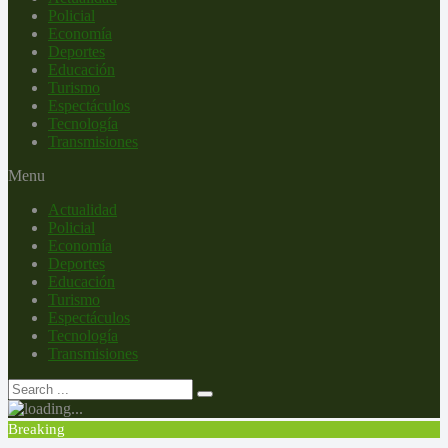
Policial
Economía
Deportes
Educación
Turismo
Espectáculos
Tecnología
Transmisiones
Menu
Actualidad
Policial
Economía
Deportes
Educación
Turismo
Espectáculos
Tecnología
Transmisiones
Breaking