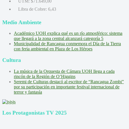
UTM:
$71.649,00
Libra de Cobre:
6,43
Medio Ambiente
Académico UOH explica qué es un río atmosférico: sistema
que llegará a la zona central alcanzará categoría 5
Municipalidad de Rancagua conmemora el Día de la Tierra
con feria ambiental en Plaza de Los Héroes
Cultura
La música de la Orquesta de Cámara UOH llega a cada
rincón de la Región de O’Higgins
Seremi de Culturas destacó al escritor de “Rancagua Zombi”
por su participación en importante festival internacional de
terror y fantasía
Los Protagonistas TV 2025