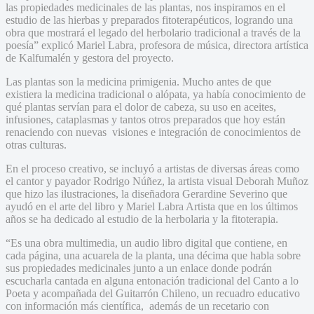
las propiedades medicinales de las plantas, nos inspiramos en el
estudio de las hierbas y preparados fitoterapéuticos, logrando una
obra que mostrará el legado del herbolario tradicional a través de la
poesía” explicó Mariel Labra, profesora de música, directora artística
de Kalfumalén y gestora del proyecto.
Las plantas son la medicina primigenia. Mucho antes de que
existiera la medicina tradicional o alópata, ya había conocimiento de
qué plantas servían para el dolor de cabeza, su uso en aceites,
infusiones, cataplasmas y tantos otros preparados que hoy están
renaciendo con nuevas visiones e integración de conocimientos de
otras culturas.
En el proceso creativo, se incluyó a artistas de diversas áreas como
el cantor y payador Rodrigo Núñez, la artista visual Deborah Muñoz
que hizo las ilustraciones, la diseñadora Gerardine Severino que
ayudó en el arte del libro y Mariel Labra Artista que en los últimos
años se ha dedicado al estudio de la herbolaria y la fitoterapia.
“Es una obra multimedia, un audio libro digital que contiene, en
cada página, una acuarela de la planta, una décima que habla sobre
sus propiedades medicinales junto a un enlace donde podrán
escucharla cantada en alguna entonación tradicional del Canto a lo
Poeta y acompañada del Guitarrón Chileno, un recuadro educativo
con información más científica, además de un recetario con