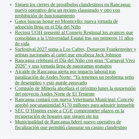
Siguen los cierres de prostíbulos clandestinos en Rancagua:
nuevo operativo deja un recinto clausurado y otro con
prohibición de funcionamiento
Gatos buscan hogar en Monticello: nueva jornada de
adopción llega en el Día del Niño
Rectora UOH presentó al Consejo Regional los avances que
consolidan a la Universidad Estatal tras sus primeros 11 años
de vida
Surfestival 2027 suma a Los Cafres, Donavon Frankenreiter y
artistas nacionales al cartel que encabeza Jack Johnson
Rancagua celebrará el Día del Niño con gran “Carnaval Vivo
2026” y una jornada llena de panoramas gratuitos
Alcalde de Rancagua alerta por impacto laboral tras
paralización de Andes Norte: “Ya tenemos un problema serio
de desempleo y esto puede agravarlo
Comisión de Minería abordará el próximo lunes la suspensión
del proyecto Andes Norte de El Teniente
Rancagua contará con nueva Veterinaria Municipal: Concejo
aprobó por unanimidad $170 millones para adquirir inmueble
SEC O’Higgins exige a CGE comprometer plazos en la
recuperación de hogares que siguen sin luz
Municipalidad de Rancagua lideró nuevo operativo de
fiscalización que permitió clausurar un casino clandestino