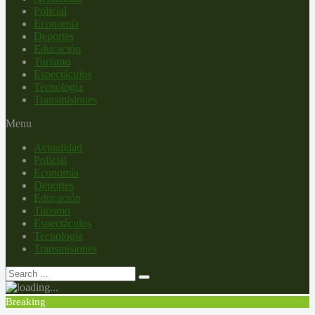
Policial
Economía
Deportes
Educación
Turismo
Espectáculos
Tecnología
Transmisiones
Menu
Actualidad
Policial
Economía
Deportes
Educación
Turismo
Espectáculos
Tecnología
Transmisiones
Breaking