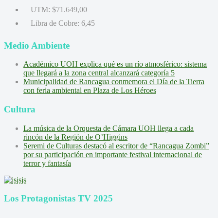
UTM:
$71.649,00
Libra de Cobre:
6,45
Medio Ambiente
Académico UOH explica qué es un río atmosférico: sistema
que llegará a la zona central alcanzará categoría 5
Municipalidad de Rancagua conmemora el Día de la Tierra
con feria ambiental en Plaza de Los Héroes
Cultura
La música de la Orquesta de Cámara UOH llega a cada
rincón de la Región de O’Higgins
Seremi de Culturas destacó al escritor de “Rancagua Zombi”
por su participación en importante festival internacional de
terror y fantasía
Los Protagonistas TV 2025