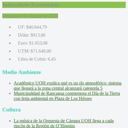
Indicadores Económicos
Domingo 9 de Agosto de 2026
UF:
$40.844,79
Dólar:
$913,86
Euro:
$1.053,08
UTM:
$71.649,00
Libra de Cobre:
6,45
Medio Ambiente
Académico UOH explica qué es un río atmosférico: sistema
que llegará a la zona central alcanzará categoría 5
Municipalidad de Rancagua conmemora el Día de la Tierra
con feria ambiental en Plaza de Los Héroes
Cultura
La música de la Orquesta de Cámara UOH llega a cada
rincón de la Región de O’Higgins