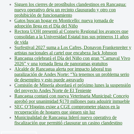
Siguen los cierres de prostíbulos clandestinos en Rancagua:
nuevo operativo deja un recinto clausurado y otro con
prohibición de funcionamiento
Gatos buscan hogar en Monticello: nueva jornada de
adopción llega en el Día del Niño
Rectora UOH presentó al Consejo Regional los avances que
consolidan a la Universidad Estatal tras sus primeros 11 años
de vida
Surfestival 2027 suma a Los Cafres, Donavon Frankenreiter y
artistas nacionales al cartel que encabeza Jack Johnson
Rancagua celebrará el Día del Niño con gran “Carnaval Vivo
2026” y una jornada llena de panoramas gratuitos
Alcalde de Rancagua alerta por impacto laboral tras
paralización de Andes Norte: “Ya tenemos un problema serio
de desempleo y esto puede agravarlo
Comisión de Minería abordará el próximo lunes la suspensión
del proyecto Andes Norte de El Teniente
Rancagua contará con nueva Veterinaria Municipal: Concejo
aprobó por unanimidad $170 millones para adquirir inmueble
SEC O’Higgins exige a CGE comprometer plazos en la
recuperación de hogares que siguen sin luz
Municipalidad de Rancagua lideró nuevo operativo de
fiscalización que permitió clausurar un casino clandestino