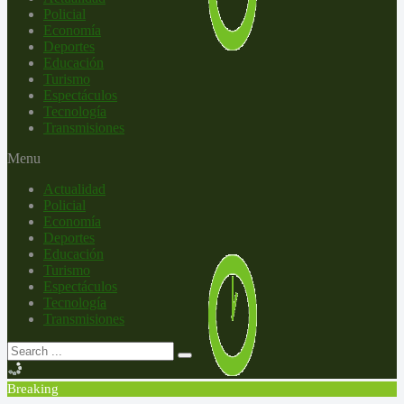
Policial
Economía
Deportes
Educación
Turismo
Espectáculos
Tecnología
Transmisiones
Menu
Actualidad
Policial
Economía
Deportes
Educación
Turismo
Espectáculos
Tecnología
Transmisiones
Breaking