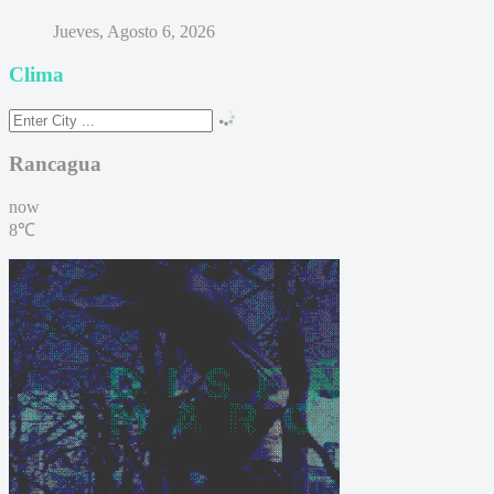
Jueves, Agosto 6, 2026
Clima
Rancagua
now
8℃