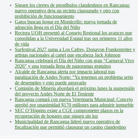
Siguen los cierres de prostíbulos clandestinos en Rancagua:
nuevo operativo deja un recinto clausurado y otro con
prohibición de funcionamiento
Gatos buscan hogar en Monticello: nueva jornada de
adopción llega en el Día del Niño
Rectora UOH presentó al Consejo Regional los avances que
consolidan a la Universidad Estatal tras sus primeros 11 años
de vida
Surfestival 2027 suma a Los Cafres, Donavon Frankenreiter y
artistas nacionales al cartel que encabeza Jack Johnson
Rancagua celebrará el Día del Niño con gran “Carnaval Vivo
2026” y una jornada llena de panoramas gratuitos
Alcalde de Rancagua alerta por impacto laboral tras
paralización de Andes Norte: “Ya tenemos un problema serio
de desempleo y esto puede agravarlo
Comisión de Minería abordará el próximo lunes la suspensión
del proyecto Andes Norte de El Teniente
Rancagua contará con nueva Veterinaria Municipal: Concejo
aprobó por unanimidad $170 millones para adquirir inmueble
SEC O’Higgins exige a CGE comprometer plazos en la
recuperación de hogares que siguen sin luz
Municipalidad de Rancagua lideró nuevo operativo de
fiscalización que permitió clausurar un casino clandestino