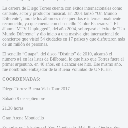
La carrera de Diego Torres cuenta con éxitos internacionales como
cantante, actor y productor musical. En 2001 lanzó “Un Mundo
Diferente”, uno de los álbumes más queridos e internacionalmente
reconocido, ya que cuenta con el sencillo “Color Esperanza”. El
álbum “MTV Unplugged”, del año 2004, sobrepasó el éxito de “Un
Mundo Diferente” y dio inicio a una masiva gira internacional de
conciertos que visitó 54 ciudades en 17 países y que disfrutaron más
de un millón de personas.
El sencillo “Guapa”, del disco “Distinto” de 2010, alcanzó el
número #1 en las listas de Billboard, lo que hizo que Torres fuera el
primer argentino, en 40 años, en alcanzar ese hito. Ese mismo año,
fue nombrado embajador de la Buena Voluntad de UNICEF.
COORDENADAS:
Diego Torres: Buena Vida Tour 2017
Sábado 9 de septiembre
21.30 horas.
Gran Arena Monticello
Entradas en Ticketpro.cl, Sun Monticello, Mall Plaza Oeste y Sur