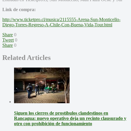
Link de compra:
http://www.ticketpro.cl/musica/2115555-Arena-Sun-Monticello-
Diego-Torres-Regreso-A-Chile-Con-Buena-Vida-Tour.html
Share
0
Tweet
0
Share
0
Related Articles
Siguen los cierres de prostíbulos clandestinos en
Rancagua: nuevo operativo deja un recinto clausurado y
otro con prohibición de funcionamiento