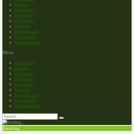
Policial
Economía
Deportes
Educación
Turismo
Espectáculos
Tecnología
Transmisiones
Menu
Actualidad
Policial
Economía
Deportes
Educación
Turismo
Espectáculos
Tecnología
Transmisiones
Breaking