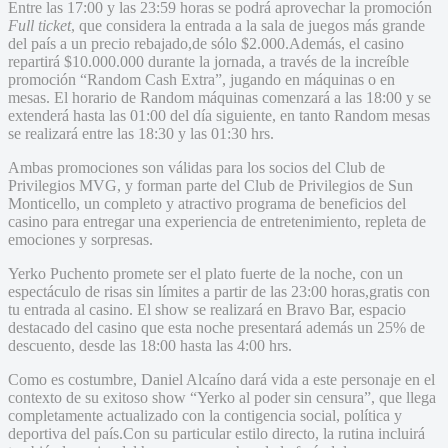
Entre las 17:00 y las 23:59 horas se podrá aprovechar la promoción
Full ticket
, que considera la entrada a la sala de juegos más grande
del país a un precio rebajado,de sólo $2.000.Además, el casino
repartirá $10.000.000 durante la jornada, a través de la increíble
promoción “Random Cash Extra”, jugando en máquinas o en
mesas. El horario de Random máquinas comenzará a las 18:00 y se
extenderá hasta las 01:00 del día siguiente, en tanto Random mesas
se realizará entre las 18:30 y las 01:30 hrs.
Ambas promociones son válidas para los socios del Club de
Privilegios MVG, y forman parte del Club de Privilegios de Sun
Monticello, un completo y atractivo programa de beneficios del
casino para entregar una experiencia de entretenimiento, repleta de
emociones y sorpresas.
Yerko Puchento promete ser el plato fuerte de la noche, con un
espectáculo de risas sin límites a partir de las 23:00 horas,gratis con
tu entrada al casino. El show se realizará en Bravo Bar, espacio
destacado del casino que esta noche presentará además un 25% de
descuento, desde las 18:00 hasta las 4:00 hrs.
Como es costumbre, Daniel Alcaíno dará vida a este personaje en el
contexto de su exitoso show “Yerko al poder sin censura”, que llega
completamente actualizado con la contigencia social, política y
deportiva del país.Con su particular estilo directo, la rutina incluirá