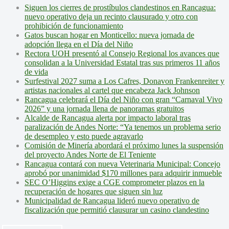
Siguen los cierres de prostíbulos clandestinos en Rancagua:
nuevo operativo deja un recinto clausurado y otro con
prohibición de funcionamiento
Gatos buscan hogar en Monticello: nueva jornada de
adopción llega en el Día del Niño
Rectora UOH presentó al Consejo Regional los avances que
consolidan a la Universidad Estatal tras sus primeros 11 años
de vida
Surfestival 2027 suma a Los Cafres, Donavon Frankenreiter y
artistas nacionales al cartel que encabeza Jack Johnson
Rancagua celebrará el Día del Niño con gran “Carnaval Vivo
2026” y una jornada llena de panoramas gratuitos
Alcalde de Rancagua alerta por impacto laboral tras
paralización de Andes Norte: “Ya tenemos un problema serio
de desempleo y esto puede agravarlo
Comisión de Minería abordará el próximo lunes la suspensión
del proyecto Andes Norte de El Teniente
Rancagua contará con nueva Veterinaria Municipal: Concejo
aprobó por unanimidad $170 millones para adquirir inmueble
SEC O’Higgins exige a CGE comprometer plazos en la
recuperación de hogares que siguen sin luz
Municipalidad de Rancagua lideró nuevo operativo de
fiscalización que permitió clausurar un casino clandestino