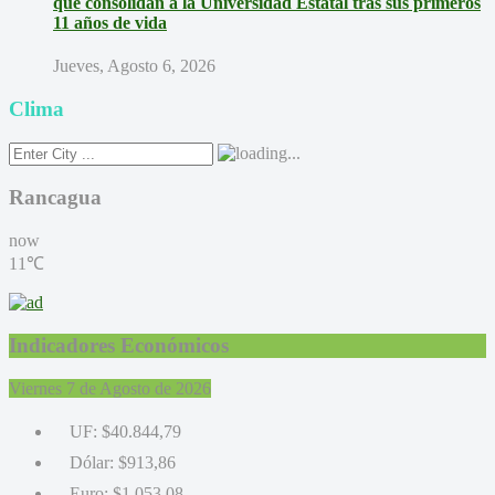
que consolidan a la Universidad Estatal tras sus primeros
11 años de vida
Jueves, Agosto 6, 2026
Clima
Rancagua
now
11℃
Indicadores Económicos
Viernes 7 de Agosto de 2026
UF:
$40.844,79
Dólar:
$913,86
Euro:
$1.053,08