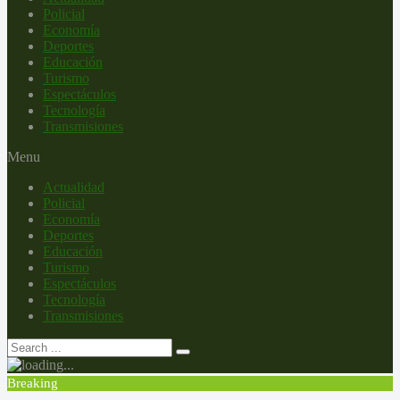
Policial
Economía
Deportes
Educación
Turismo
Espectáculos
Tecnología
Transmisiones
Menu
Actualidad
Policial
Economía
Deportes
Educación
Turismo
Espectáculos
Tecnología
Transmisiones
Breaking