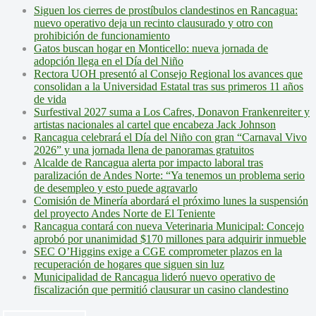
Siguen los cierres de prostíbulos clandestinos en Rancagua:
nuevo operativo deja un recinto clausurado y otro con
prohibición de funcionamiento
Gatos buscan hogar en Monticello: nueva jornada de
adopción llega en el Día del Niño
Rectora UOH presentó al Consejo Regional los avances que
consolidan a la Universidad Estatal tras sus primeros 11 años
de vida
Surfestival 2027 suma a Los Cafres, Donavon Frankenreiter y
artistas nacionales al cartel que encabeza Jack Johnson
Rancagua celebrará el Día del Niño con gran “Carnaval Vivo
2026” y una jornada llena de panoramas gratuitos
Alcalde de Rancagua alerta por impacto laboral tras
paralización de Andes Norte: “Ya tenemos un problema serio
de desempleo y esto puede agravarlo
Comisión de Minería abordará el próximo lunes la suspensión
del proyecto Andes Norte de El Teniente
Rancagua contará con nueva Veterinaria Municipal: Concejo
aprobó por unanimidad $170 millones para adquirir inmueble
SEC O’Higgins exige a CGE comprometer plazos en la
recuperación de hogares que siguen sin luz
Municipalidad de Rancagua lideró nuevo operativo de
fiscalización que permitió clausurar un casino clandestino