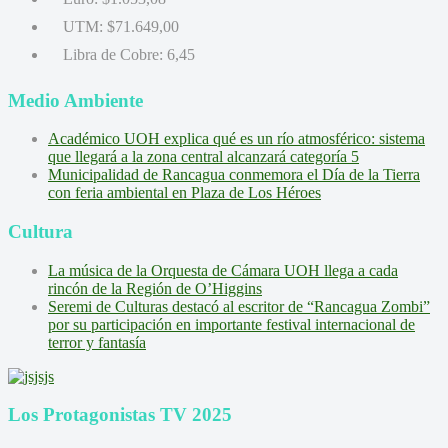
UTM:
$71.649,00
Libra de Cobre:
6,45
Medio Ambiente
Académico UOH explica qué es un río atmosférico: sistema
que llegará a la zona central alcanzará categoría 5
Municipalidad de Rancagua conmemora el Día de la Tierra
con feria ambiental en Plaza de Los Héroes
Cultura
La música de la Orquesta de Cámara UOH llega a cada
rincón de la Región de O’Higgins
Seremi de Culturas destacó al escritor de “Rancagua Zombi”
por su participación en importante festival internacional de
terror y fantasía
Los Protagonistas TV 2025