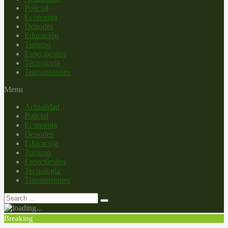
Policial
Economía
Deportes
Educación
Turismo
Espectáculos
Tecnología
Transmisiones
Menu
Actualidad
Policial
Economía
Deportes
Educación
Turismo
Espectáculos
Tecnología
Transmisiones
Breaking