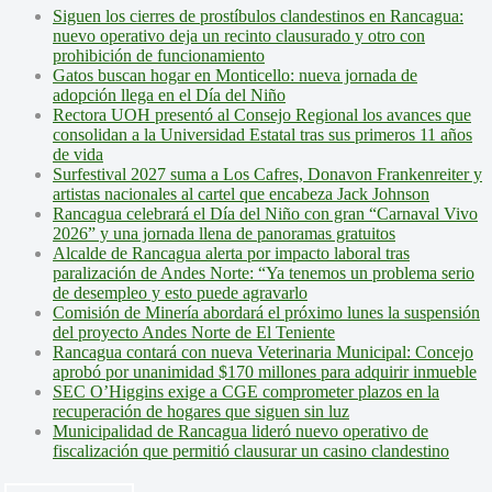
Siguen los cierres de prostíbulos clandestinos en Rancagua:
nuevo operativo deja un recinto clausurado y otro con
prohibición de funcionamiento
Gatos buscan hogar en Monticello: nueva jornada de
adopción llega en el Día del Niño
Rectora UOH presentó al Consejo Regional los avances que
consolidan a la Universidad Estatal tras sus primeros 11 años
de vida
Surfestival 2027 suma a Los Cafres, Donavon Frankenreiter y
artistas nacionales al cartel que encabeza Jack Johnson
Rancagua celebrará el Día del Niño con gran “Carnaval Vivo
2026” y una jornada llena de panoramas gratuitos
Alcalde de Rancagua alerta por impacto laboral tras
paralización de Andes Norte: “Ya tenemos un problema serio
de desempleo y esto puede agravarlo
Comisión de Minería abordará el próximo lunes la suspensión
del proyecto Andes Norte de El Teniente
Rancagua contará con nueva Veterinaria Municipal: Concejo
aprobó por unanimidad $170 millones para adquirir inmueble
SEC O’Higgins exige a CGE comprometer plazos en la
recuperación de hogares que siguen sin luz
Municipalidad de Rancagua lideró nuevo operativo de
fiscalización que permitió clausurar un casino clandestino