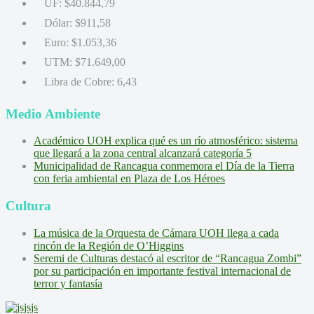
UF:
$40.844,79
Dólar:
$911,58
Euro:
$1.053,36
UTM:
$71.649,00
Libra de Cobre:
6,43
Medio Ambiente
Académico UOH explica qué es un río atmosférico: sistema
que llegará a la zona central alcanzará categoría 5
Municipalidad de Rancagua conmemora el Día de la Tierra
con feria ambiental en Plaza de Los Héroes
Cultura
La música de la Orquesta de Cámara UOH llega a cada
rincón de la Región de O’Higgins
Seremi de Culturas destacó al escritor de “Rancagua Zombi”
por su participación en importante festival internacional de
terror y fantasía