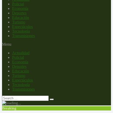
Policial
Economía
Deportes
Educación
Turismo
Espectáculos
Tecnología
Transmisiones
Menu
Actualidad
Policial
Economía
Deportes
Educación
Turismo
Espectáculos
Tecnología
Transmisiones
Breaking