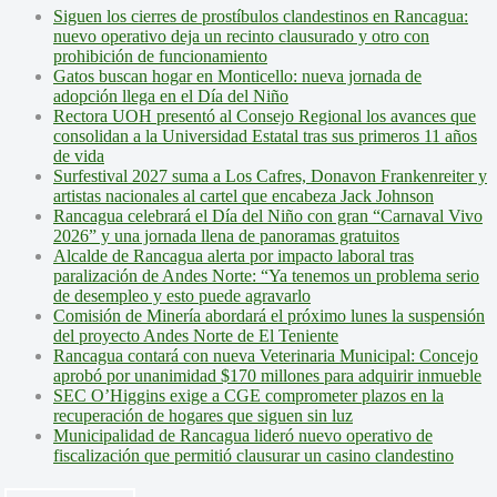
Siguen los cierres de prostíbulos clandestinos en Rancagua:
nuevo operativo deja un recinto clausurado y otro con
prohibición de funcionamiento
Gatos buscan hogar en Monticello: nueva jornada de
adopción llega en el Día del Niño
Rectora UOH presentó al Consejo Regional los avances que
consolidan a la Universidad Estatal tras sus primeros 11 años
de vida
Surfestival 2027 suma a Los Cafres, Donavon Frankenreiter y
artistas nacionales al cartel que encabeza Jack Johnson
Rancagua celebrará el Día del Niño con gran “Carnaval Vivo
2026” y una jornada llena de panoramas gratuitos
Alcalde de Rancagua alerta por impacto laboral tras
paralización de Andes Norte: “Ya tenemos un problema serio
de desempleo y esto puede agravarlo
Comisión de Minería abordará el próximo lunes la suspensión
del proyecto Andes Norte de El Teniente
Rancagua contará con nueva Veterinaria Municipal: Concejo
aprobó por unanimidad $170 millones para adquirir inmueble
SEC O’Higgins exige a CGE comprometer plazos en la
recuperación de hogares que siguen sin luz
Municipalidad de Rancagua lideró nuevo operativo de
fiscalización que permitió clausurar un casino clandestino