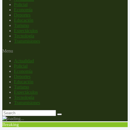
Policial
Economía
Deportes
Educación
Turismo
Espectáculos
Tecnología
Transmisiones
Menu
Actualidad
Policial
Economía
Deportes
Educación
Turismo
Espectáculos
Tecnología
Transmisiones
Breaking