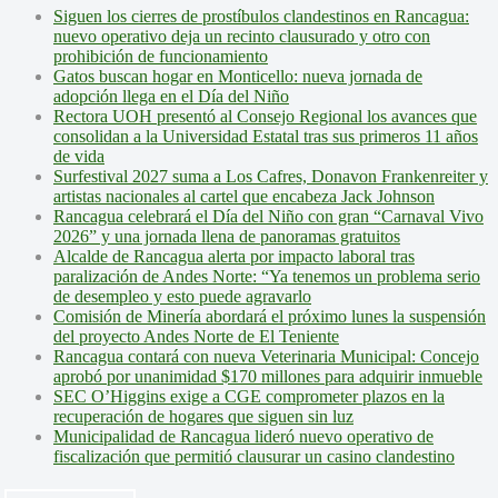
Siguen los cierres de prostíbulos clandestinos en Rancagua:
nuevo operativo deja un recinto clausurado y otro con
prohibición de funcionamiento
Gatos buscan hogar en Monticello: nueva jornada de
adopción llega en el Día del Niño
Rectora UOH presentó al Consejo Regional los avances que
consolidan a la Universidad Estatal tras sus primeros 11 años
de vida
Surfestival 2027 suma a Los Cafres, Donavon Frankenreiter y
artistas nacionales al cartel que encabeza Jack Johnson
Rancagua celebrará el Día del Niño con gran “Carnaval Vivo
2026” y una jornada llena de panoramas gratuitos
Alcalde de Rancagua alerta por impacto laboral tras
paralización de Andes Norte: “Ya tenemos un problema serio
de desempleo y esto puede agravarlo
Comisión de Minería abordará el próximo lunes la suspensión
del proyecto Andes Norte de El Teniente
Rancagua contará con nueva Veterinaria Municipal: Concejo
aprobó por unanimidad $170 millones para adquirir inmueble
SEC O’Higgins exige a CGE comprometer plazos en la
recuperación de hogares que siguen sin luz
Municipalidad de Rancagua lideró nuevo operativo de
fiscalización que permitió clausurar un casino clandestino