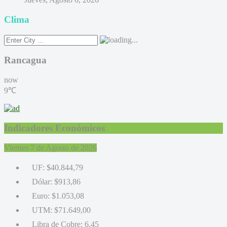
Clima
Rancagua
now
9℃
Indicadores Económicos
Viernes 7 de Agosto de 2026
UF:
$40.844,79
Dólar:
$913,86
Euro:
$1.053,08
UTM:
$71.649,00
Libra de Cobre:
6,45