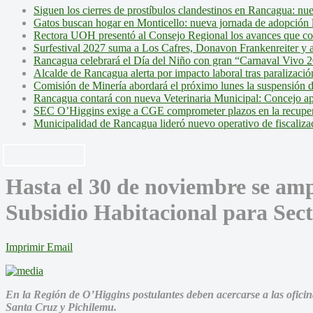
Siguen los cierres de prostíbulos clandestinos en Rancagua: nu
Gatos buscan hogar en Monticello: nueva jornada de adopción l
Rectora UOH presentó al Consejo Regional los avances que cons
Surfestival 2027 suma a Los Cafres, Donavon Frankenreiter y ar
Rancagua celebrará el Día del Niño con gran “Carnaval Vivo 2
Alcalde de Rancagua alerta por impacto laboral tras paralizac
Comisión de Minería abordará el próximo lunes la suspensión 
Rancagua contará con nueva Veterinaria Municipal: Concejo ap
SEC O’Higgins exige a CGE comprometer plazos en la recupera
Municipalidad de Rancagua lideró nuevo operativo de fiscalizac
Hasta el 30 de noviembre se amp
Subsidio Habitacional para Sec
Imprimir
Email
En la Región de O’Higgins postulantes deben acercarse a las ofic
Santa Cruz y Pichilemu.