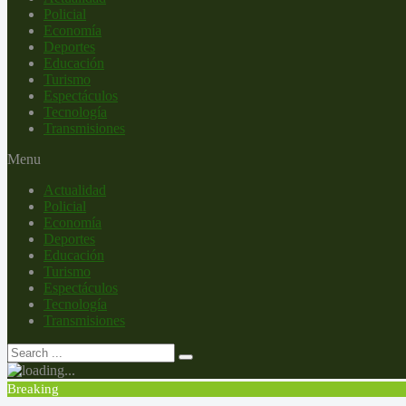
Policial
Economía
Deportes
Educación
Turismo
Espectáculos
Tecnología
Transmisiones
Menu
Actualidad
Policial
Economía
Deportes
Educación
Turismo
Espectáculos
Tecnología
Transmisiones
Breaking