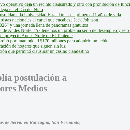
evo operativo deja un recinto clausurado y otro con prohibición de fun
lega en el Día del Niño
olidan a la Universidad Estatal tras sus primeros 11 años de vida
tistas nacionales al cartel que encabeza Jack Johnson
026” y una jornada llena de panoramas gratuitos
ión de Andes Norte: “Ya tenemos un problema serio de desempleo y esto
del proyecto Andes Norte de El Teniente
robó por unanimidad $170 millones para adquirir inmueble
ción de hogares que siguen sin luz
ión que permitió clausurar un casino clandestino
lía postulación a
tores Medios
inas de Serviu en Rancagua, San Fernando,