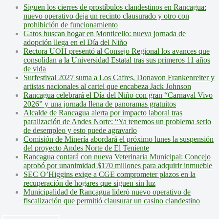
Siguen los cierres de prostíbulos clandestinos en Rancagua:
nuevo operativo deja un recinto clausurado y otro con
prohibición de funcionamiento
Gatos buscan hogar en Monticello: nueva jornada de
adopción llega en el Día del Niño
Rectora UOH presentó al Consejo Regional los avances que
consolidan a la Universidad Estatal tras sus primeros 11 años
de vida
Surfestival 2027 suma a Los Cafres, Donavon Frankenreiter y
artistas nacionales al cartel que encabeza Jack Johnson
Rancagua celebrará el Día del Niño con gran “Carnaval Vivo
2026” y una jornada llena de panoramas gratuitos
Alcalde de Rancagua alerta por impacto laboral tras
paralización de Andes Norte: “Ya tenemos un problema serio
de desempleo y esto puede agravarlo
Comisión de Minería abordará el próximo lunes la suspensión
del proyecto Andes Norte de El Teniente
Rancagua contará con nueva Veterinaria Municipal: Concejo
aprobó por unanimidad $170 millones para adquirir inmueble
SEC O’Higgins exige a CGE comprometer plazos en la
recuperación de hogares que siguen sin luz
Municipalidad de Rancagua lideró nuevo operativo de
fiscalización que permitió clausurar un casino clandestino