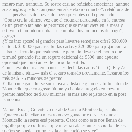
mostró muy tranquilo. Su rostro casi no reflejaba emociones, aunque
sus amigos que lo acompañaban sí celebraron mucho”, relató una de
las supervisoras de mesas de juego presentes en la premiación.
“Como era la primera vez que el croupier participaba en la entrega
de un premio tan alto, le pedimos que se mantuviera en la mesa y
estuviera tranquilo mientras se cumplían los protocolos de pago”,
agregó.
¿Y cuánto apostó el ganador para llevarse semejante cifra? $30.000
en total: $10.000 para recibir las cartas y $20.000 para jugar contra
la banca. Pero lo que realmente le permitió llevarse el monto que
terminó ganando fue un seguro adicional de $500, una apuesta
opcional que tomó antes de iniciar la partida.
Con la escalera real en mano —es decir, las cartas 10, J, Q, K y As
de la misma pinta— más el seguro tomado previamente, llegaron los
más de $176 millones de premio.
El flamante ganador se suma así a la lista de grandes afortunados de
Monticello, que en agosto último ya había entregado en mesa un
premio histórico de $300 millones, el más alto registrado en la post
pandemia.
Manuel Rojas, Gerente General de Casino Monticello, señaló:
“Queremos felicitar a nuestro nuevo ganador y destacar que en
Monticello la suerte está presente. Casos como este nos llenan de
orgullo porque confirman que nuestra sala es un espacio donde los
sueños se pueden cumplir y la entretención se vive”.