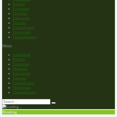
Policial
Economía
Deportes
Educación
Turismo
Espectáculos
Tecnología
Transmisiones
Menu
Actualidad
Policial
Economía
Deportes
Educación
Turismo
Espectáculos
Tecnología
Transmisiones
Breaking