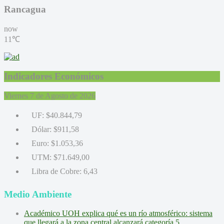
Rancagua
now
11℃
Indicadores Económicos
Viernes 7 de Agosto de 2026
UF:
$40.844,79
Dólar:
$911,58
Euro:
$1.053,36
UTM:
$71.649,00
Libra de Cobre:
6,43
Medio Ambiente
Académico UOH explica qué es un río atmosférico: sistema
que llegará a la zona central alcanzará categoría 5