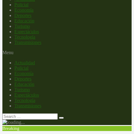
Policial
Economía
Deportes
Educación
Turismo
Espectáculos
Tecnología
Transmisiones
Menu
Actualidad
Policial
Economía
Deportes
Educación
Turismo
Espectáculos
Tecnología
Transmisiones
Breaking