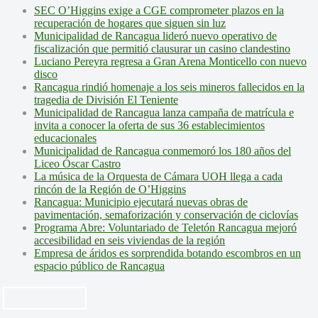
SEC O’Higgins exige a CGE comprometer plazos en la
recuperación de hogares que siguen sin luz
Municipalidad de Rancagua lideró nuevo operativo de
fiscalización que permitió clausurar un casino clandestino
Luciano Pereyra regresa a Gran Arena Monticello con nuevo
disco
Rancagua rindió homenaje a los seis mineros fallecidos en la
tragedia de División El Teniente
Municipalidad de Rancagua lanza campaña de matrícula e
invita a conocer la oferta de sus 36 establecimientos
educacionales
Municipalidad de Rancagua conmemoró los 180 años del
Liceo Óscar Castro
La música de la Orquesta de Cámara UOH llega a cada
rincón de la Región de O’Higgins
Rancagua: Municipio ejecutará nuevas obras de
pavimentación, semaforización y conservación de ciclovías
Programa Abre: Voluntariado de Teletón Rancagua mejoró
accesibilidad en seis viviendas de la región
Empresa de áridos es sorprendida botando escombros en un
espacio público de Rancagua