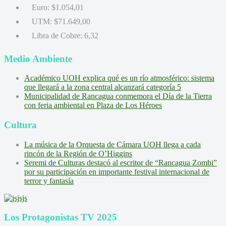
Euro:
$1.054,01
UTM:
$71.649,00
Libra de Cobre:
6,32
Medio Ambiente
Académico UOH explica qué es un río atmosférico: sistema
que llegará a la zona central alcanzará categoría 5
Municipalidad de Rancagua conmemora el Día de la Tierra
con feria ambiental en Plaza de Los Héroes
Cultura
La música de la Orquesta de Cámara UOH llega a cada
rincón de la Región de O’Higgins
Seremi de Culturas destacó al escritor de “Rancagua Zombi”
por su participación en importante festival internacional de
terror y fantasía
Los Protagonistas TV 2025