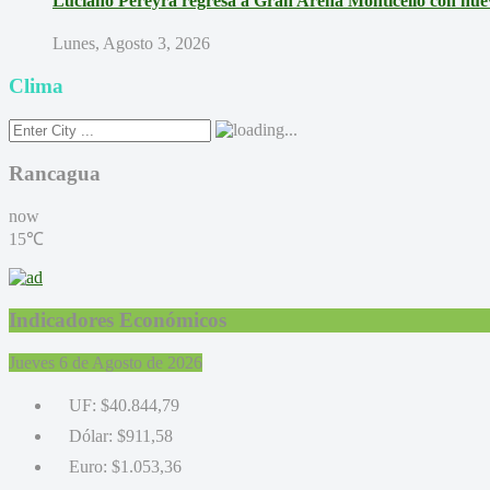
Luciano Pereyra regresa a Gran Arena Monticello con nue
Lunes, Agosto 3, 2026
Clima
Rancagua
now
15℃
Indicadores Económicos
Jueves 6 de Agosto de 2026
UF:
$40.844,79
Dólar:
$911,58
Euro:
$1.053,36