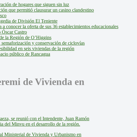
ción de hogares que siguen sin luz
ión que permitió clausurar un casino clandestino
isco
agedia de División El Teniente
a conocer la oferta de sus 36 establecimientos educacionales
 Óscar Castro
de la Región de O’Higgins
 semaforización y conservación de ciclovías
bilidad en seis viviendas de la región
pacio público de Rancagua
eremi de Vivienda en
aeza, se reunió con el Intendente, Juan Ramón
a del Minvu en el desarrollo de la región.
nal Ministerial de Vivienda y Urbanismo en