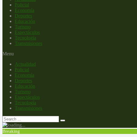
Policial
Economía
Deportes
Educación
Turismo
Espectáculos
Tecnología
Transmisiones
Menu
Actualidad
Policial
Economía
Deportes
Educación
Turismo
Espectáculos
Tecnología
Transmisiones
Breaking