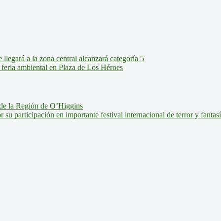
legará a la zona central alcanzará categoría 5
feria ambiental en Plaza de Los Héroes
de la Región de O’Higgins
u participación en importante festival internacional de terror y fantas