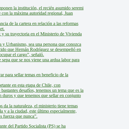
ponen la institución, el recién asumido seremi
e con la máxima autoridad regional, Juan
ncia de la cartera en relación a las reformas
et.
 y su trayectoria en el Ministerio de Vivienda
da y Urbanismo, sea una persona que conozca
conocido que Hernán Rodríguez se desempeñó en
ocupar el cargo”, señaló.
e sepa que se nos viene una ardua labor para
rar para sellar temas en beneficio de la
tante en esta etapa de Chile, con
e bastantes desafíos, tenemos un tema que es la
n duros y que tenemos que sellar en conjunto
da la naturaleza, el ministerio tiene temas
nda y a la ciudad, este último especialmente,
s fuerza que nunca”.
nte del Partido Socialista (PS) se ha