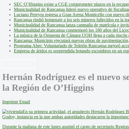
SEC O’Higgins exige a CGE comprometer plazos en la recupera
Municipalidad de Rancagua lideró nuevo operativo de fiscalizac
Luciano Pereyra regresa a Gran Arena Monticello con nuevo d
Rancagua rindió homenaje a los seis mineros fallecidos en la tr
Municipalidad de Rancagua lanza campaña de matrícula e invita 
Municipalidad de Rancagua conmemoró los 180 años del Liceo
La música de la Orquesta de Cámara UOH llega a cada rincón 
Rancagua: Municipio ejecutará nuevas obras de pavimentación,
Programa Abre: Voluntariado de Teletón Rancagua mejoró accesi
Empresa de áridos es sorprendida botando escombros en un es
Hernán Rodríguez es el nuevo s
la Región de O’Higgins
Imprimir
Email
En su primera actividad, el arquitecto Hernán Rodríguez B
Godoy, instancia en la que ambas autoridades destacaron la importanci
Durante la mañana de este lunes asumió el cargo de secretario Regio