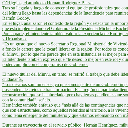
O’Higgins, el arquitecto Hernán Rodríguez Baeza.
Tras su llegada y luego de conocer al equipo de profesionales que com
del Minvu llegó hasta las dependencias de la Intendencia para reunirs
Ramón Godoy.
En el lugar, analizaron el contexto de la región y destacaron la importa
que está implementando el Gobierno de la Presidenta Michelle Bachel
Por su parte, el Intendente también valoró la experiencia de Rodríguez
y Urbanismo.
“Es un gusto que el nuevo Secretario Regional Ministerial de Vivien
a fondo la cartera que le tocará liderar en la región. Por todos es 
el Minvu, por lo que me parece que en esta instancia es el mejor para 
El Intendente también expresó que “le deseo lo mejor en este rol y qu
poder cumplir con el compromiso de Gobierno.
El nuevo titular del Minvu, en tanto, se refirió al trabajo que debe lide
ciudadanía.
“Los desafíos son inmensos, ya que somos parte de un Gobierno impor
trascendentales retos de transformación. Esta región en particular tien
reconstrucción que se ha abordado, pero hay temas pendientes que so
con la comunidad”, señaló.
Hernández también enfatizó que “más allá de las contingencias que nos 
que son estructurales, como aquellos referidos al territorio, a la vivie
como tema emergente del ministerio y que estamos retomando con má
Durante su trayectoria en el servicio público, Hernán Henríquez, milita