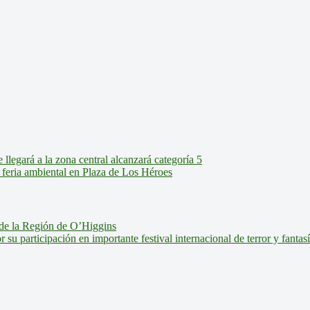
legará a la zona central alcanzará categoría 5
feria ambiental en Plaza de Los Héroes
de la Región de O’Higgins
u participación en importante festival internacional de terror y fantas