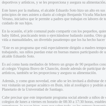
deportivos y artísticos, y se les proporciona y asegura su alimentación
Este lunes por la mañana, el alcalde Eduardo Soto hizo un alto en sus 
principios de mes asisten a diario al colegio Benjamín Vicuña Macken
Verano, iniciativa que le permite a padres que trabajan en labores de 
cuidado de sus hijos.
En la ocasión, el jefe comunal pudo compartir con los pequeños, quie
baby fútbol, practicando tenis o ejercitándose bailando zumba. Otro 
vida a manualidades, un divertido pasatiempo que los ha hecho hacer 
“Este es un programa que está especialmente dirigido a madres tempore
trabajando, sus niños puedan estar en buenas manos participando de u
alcalde Eduardo Soto.
Es así como hasta mediados de febrero un grupo de 90 pequeños concu
al colegio Virginia Bravo de Chancón, donde además de participar de e
artísticos, también se les proporciona y asegura su alimentación.
Además, y como gran novedad, este año se les invitará a disfrutar de re
vez visitarán un parque acuático en Buin, irán al zoológico y podrán 
Planetario de la Universidad de Santiago.
Cabe precisar que este importante programa social atiende a niños de
colegios de lunes a viernes en horario de 08:30 a 17:30 horas, establ
entretienen, lo pasan bien, pero por sobre todo, se les entrega herramie