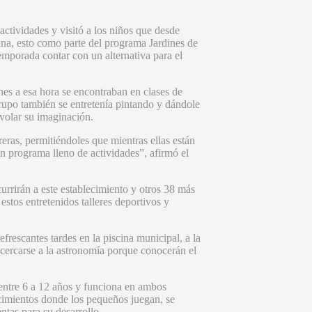
.
actividades y visitó a los niños que desde
na, esto como parte del programa Jardines de
temporada contar con un alternativa para el
nes a esa hora se encontraban en clases de
grupo también se entretenía pintando y dándole
volar su imaginación.
ras, permitiéndoles que mientras ellas están
n programa lleno de actividades”, afirmó el
rrirán a este establecimiento y otros 38 más
stos entretenidos talleres deportivos y
frescantes tardes en la piscina municipal, a la
acercarse a la astronomía porque conocerán el
 entre 6 a 12 años y funciona en ambos
ecimientos donde los pequeños juegan, se
ntas para su desarrollo.