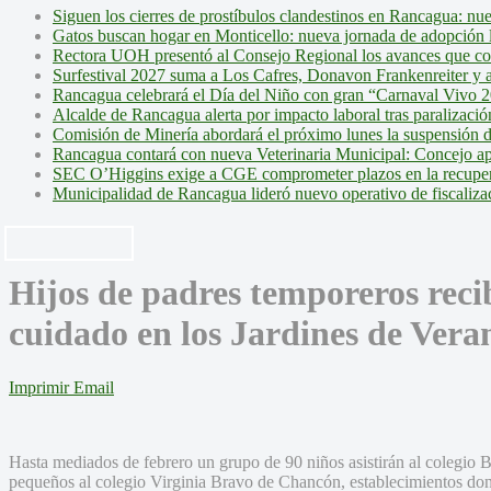
Siguen los cierres de prostíbulos clandestinos en Rancagua: nu
Gatos buscan hogar en Monticello: nueva jornada de adopción l
Rectora UOH presentó al Consejo Regional los avances que cons
Surfestival 2027 suma a Los Cafres, Donavon Frankenreiter y ar
Rancagua celebrará el Día del Niño con gran “Carnaval Vivo 2
Alcalde de Rancagua alerta por impacto laboral tras paralizac
Comisión de Minería abordará el próximo lunes la suspensión 
Rancagua contará con nueva Veterinaria Municipal: Concejo ap
SEC O’Higgins exige a CGE comprometer plazos en la recupera
Municipalidad de Rancagua lideró nuevo operativo de fiscalizac
Hijos de padres temporeros reci
cuidado en los Jardines de Ver
Imprimir
Email
Hasta mediados de febrero un grupo de 90 niños asistirán al colegi
pequeños al colegio Virginia Bravo de Chancón, establecimientos dond