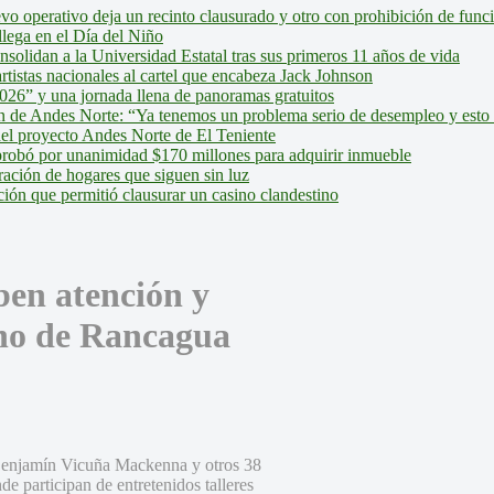
evo operativo deja un recinto clausurado y otro con prohibición de fun
lega en el Día del Niño
olidan a la Universidad Estatal tras sus primeros 11 años de vida
tistas nacionales al cartel que encabeza Jack Johnson
026” y una jornada llena de panoramas gratuitos
ión de Andes Norte: “Ya tenemos un problema serio de desempleo y esto
del proyecto Andes Norte de El Teniente
robó por unanimidad $170 millones para adquirir inmueble
ción de hogares que siguen sin luz
ión que permitió clausurar un casino clandestino
ben atención y
ano de Rancagua
o Benjamín Vicuña Mackenna y otros 38
e participan de entretenidos talleres