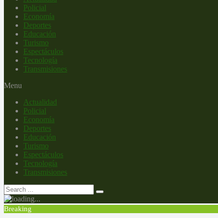
Policial
Economía
Deportes
Educación
Turismo
Espectáculos
Tecnología
Transmisiones
Menu
Actualidad
Policial
Economía
Deportes
Educación
Turismo
Espectáculos
Tecnología
Transmisiones
Breaking