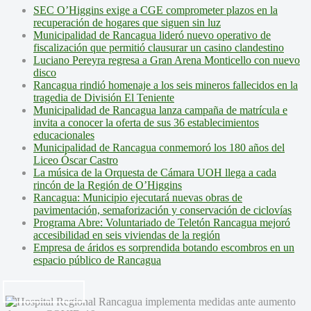
SEC O’Higgins exige a CGE comprometer plazos en la
recuperación de hogares que siguen sin luz
Municipalidad de Rancagua lideró nuevo operativo de
fiscalización que permitió clausurar un casino clandestino
Luciano Pereyra regresa a Gran Arena Monticello con nuevo
disco
Rancagua rindió homenaje a los seis mineros fallecidos en la
tragedia de División El Teniente
Municipalidad de Rancagua lanza campaña de matrícula e
invita a conocer la oferta de sus 36 establecimientos
educacionales
Municipalidad de Rancagua conmemoró los 180 años del
Liceo Óscar Castro
La música de la Orquesta de Cámara UOH llega a cada
rincón de la Región de O’Higgins
Rancagua: Municipio ejecutará nuevas obras de
pavimentación, semaforización y conservación de ciclovías
Programa Abre: Voluntariado de Teletón Rancagua mejoró
accesibilidad en seis viviendas de la región
Empresa de áridos es sorprendida botando escombros en un
espacio público de Rancagua