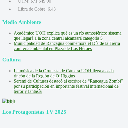
UTM:
$71.649,00
Libra de Cobre:
6,43
Medio Ambiente
Académico UOH explica qué es un río atmosférico: sistema
que llegará a la zona central alcanzará categoría 5
Municipalidad de Rancagua conmemora el Día de la Tierra
con feria ambiental en Plaza de Los Héroes
Cultura
La música de la Orquesta de Cámara UOH llega a cada
rincón de la Región de O’Higgins
Seremi de Culturas destacó al escritor de “Rancagua Zombi”
por su participación en importante festival internacional de
terror y fantasía
Los Protagonistas TV 2025