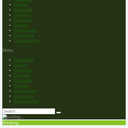
Policial
Economía
Deportes
Educación
Turismo
Espectáculos
Tecnología
Transmisiones
Menu
Actualidad
Policial
Economía
Deportes
Educación
Turismo
Espectáculos
Tecnología
Transmisiones
Breaking