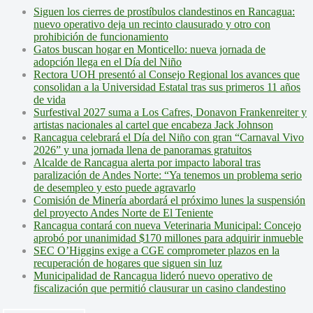
Siguen los cierres de prostíbulos clandestinos en Rancagua:
nuevo operativo deja un recinto clausurado y otro con
prohibición de funcionamiento
Gatos buscan hogar en Monticello: nueva jornada de
adopción llega en el Día del Niño
Rectora UOH presentó al Consejo Regional los avances que
consolidan a la Universidad Estatal tras sus primeros 11 años
de vida
Surfestival 2027 suma a Los Cafres, Donavon Frankenreiter y
artistas nacionales al cartel que encabeza Jack Johnson
Rancagua celebrará el Día del Niño con gran “Carnaval Vivo
2026” y una jornada llena de panoramas gratuitos
Alcalde de Rancagua alerta por impacto laboral tras
paralización de Andes Norte: “Ya tenemos un problema serio
de desempleo y esto puede agravarlo
Comisión de Minería abordará el próximo lunes la suspensión
del proyecto Andes Norte de El Teniente
Rancagua contará con nueva Veterinaria Municipal: Concejo
aprobó por unanimidad $170 millones para adquirir inmueble
SEC O’Higgins exige a CGE comprometer plazos en la
recuperación de hogares que siguen sin luz
Municipalidad de Rancagua lideró nuevo operativo de
fiscalización que permitió clausurar un casino clandestino