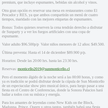
premium, que incluye espumantes, bebidas sin alcohol y vinos.
Otra gran opción es reservar una mesa en restaurantes como El
Pescador y RES, ya que ambos compartirán un menú de cuatro
tiempos, maridado con las mejores etiquetas de espumantes.
Bonus: Todos quienes reserven la cena tendrán derecho a disfrutar
de Sunparty y a ver los fuegos artificiales con una copa de
espumante.
Valor adulto $96.500p/p Valor niños menores de 12 años: $49.500.
Última preventa: Hasta el 14 de diciembre $89.900 p/p.
Horarios: Desde las 20:00 hrs. hasta las 23:30 hrs.
Reservas:
monticello2019@
sunmonticello.cl
Pero el momento álgido de la noche será a las 00:00 horas, y como
ya es tradición se podrá disfrutar desde la cúpula de Sun Monticello
de un espectacular show piro musical único, para luego pasar a una
fiesta en el Centro de Conferencias, donde la Sonora Palacios hará
bailar a todos con su música y energía.
Para los amantes de leyendas como New Kids on the Block,
Madonna, Prince, Queen y otros tantos, también habrá una fiesta