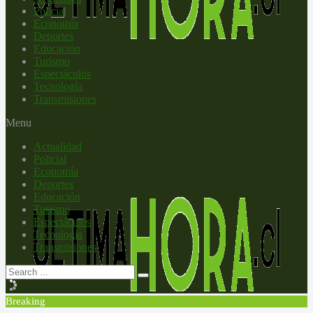
Policial
Economía
Deportes
Educación
Turismo
Espectáculos
Tecnología
Transmisiones
Menu
Actualidad
Policial
Economía
Deportes
Educación
Turismo
Espectáculos
Tecnología
Transmisiones
Breaking