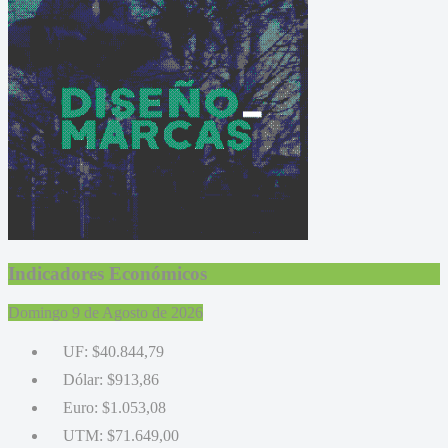
Indicadores Económicos
Domingo 9 de Agosto de 2026
UF:
$40.844,79
Dólar:
$913,86
Euro:
$1.053,08
UTM:
$71.649,00