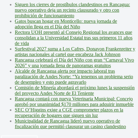
Siguen los cierres de prostíbulos clandestinos en Rancagua:
nuevo operativo deja un recinto clausurado y otro con
prohibición de funcionamiento
Gatos buscan hogar en Monticello: nueva jornada de
adopción llega en el Día del Niño
Rectora UOH presentó al Consejo Regional los avances que
consolidan a la Universidad Estatal tras sus primeros 11 años
de vida
Surfestival 2027 suma a Los Cafres, Donavon Frankenreiter y
artistas nacionales al cartel que encabeza Jack Johnson
Rancagua celebrará el Día del Niño con gran “Carnaval Vivo
2026” y una jornada llena de panoramas gratuitos
Alcalde de Rancagua alerta por impacto laboral tras
paralización de Andes Norte: “Ya tenemos un problema serio
de desempleo y esto puede agravarlo
Comisión de Minería abordará el próximo lunes la suspensión
del proyecto Andes Norte de El Teniente
Rancagua contará con nueva Veterinaria Municipal: Concejo
aprobó por unanimidad $170 millones para adquirir inmueble
SEC O’Higgins exige a CGE comprometer plazos en la
recuperación de hogares que siguen sin luz
Municipalidad de Rancagua lideró nuevo operativo de
fiscalización que permitió clausurar un casino clandestino