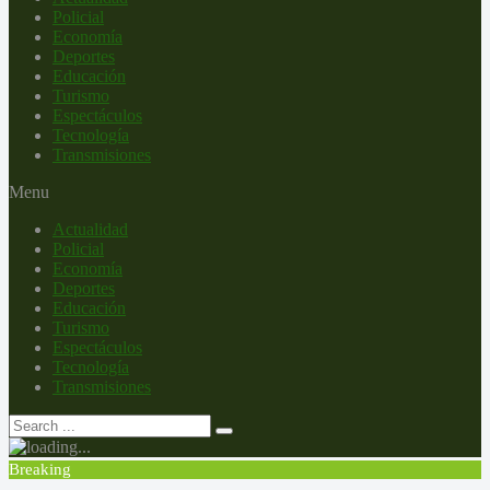
Policial
Economía
Deportes
Educación
Turismo
Espectáculos
Tecnología
Transmisiones
Menu
Actualidad
Policial
Economía
Deportes
Educación
Turismo
Espectáculos
Tecnología
Transmisiones
Breaking