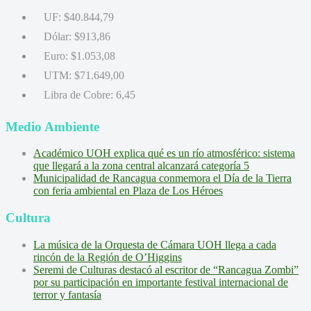
UF:
$40.844,79
Dólar:
$913,86
Euro:
$1.053,08
UTM:
$71.649,00
Libra de Cobre:
6,45
Medio Ambiente
Académico UOH explica qué es un río atmosférico: sistema
que llegará a la zona central alcanzará categoría 5
Municipalidad de Rancagua conmemora el Día de la Tierra
con feria ambiental en Plaza de Los Héroes
Cultura
La música de la Orquesta de Cámara UOH llega a cada
rincón de la Región de O’Higgins
Seremi de Culturas destacó al escritor de “Rancagua Zombi”
por su participación en importante festival internacional de
terror y fantasía