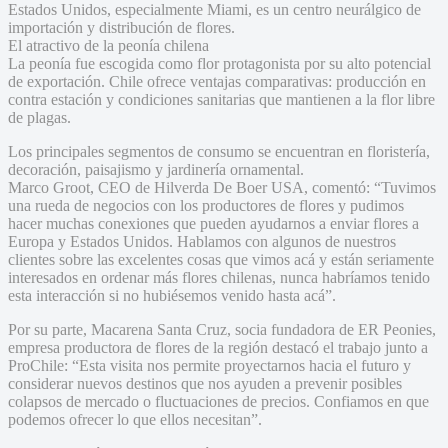
Estados Unidos, especialmente Miami, es un centro neurálgico de
importación y distribución de flores.
El atractivo de la peonía chilena
La peonía fue escogida como flor protagonista por su alto potencial
de exportación. Chile ofrece ventajas comparativas: producción en
contra estación y condiciones sanitarias que mantienen a la flor libre
de plagas.
Los principales segmentos de consumo se encuentran en floristería,
decoración, paisajismo y jardinería ornamental.
Marco Groot, CEO de Hilverda De Boer USA, comentó: “Tuvimos
una rueda de negocios con los productores de flores y pudimos
hacer muchas conexiones que pueden ayudarnos a enviar flores a
Europa y Estados Unidos. Hablamos con algunos de nuestros
clientes sobre las excelentes cosas que vimos acá y están seriamente
interesados en ordenar más flores chilenas, nunca habríamos tenido
esta interacción si no hubiésemos venido hasta acá”.
Por su parte, Macarena Santa Cruz, socia fundadora de ER Peonies,
empresa productora de flores de la región destacó el trabajo junto a
ProChile: “Esta visita nos permite proyectarnos hacia el futuro y
considerar nuevos destinos que nos ayuden a prevenir posibles
colapsos de mercado o fluctuaciones de precios. Confiamos en que
podemos ofrecer lo que ellos necesitan”.