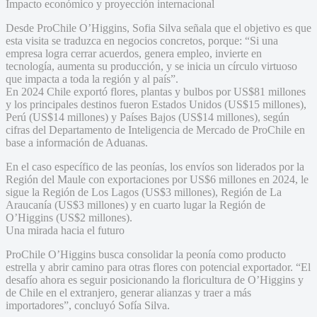
Impacto económico y proyección internacional
Desde ProChile O’Higgins, Sofia Silva señala que el objetivo es que
esta visita se traduzca en negocios concretos, porque: “Si una
empresa logra cerrar acuerdos, genera empleo, invierte en
tecnología, aumenta su producción, y se inicia un círculo virtuoso
que impacta a toda la región y al país”.
En 2024 Chile exportó flores, plantas y bulbos por US$81 millones
y los principales destinos fueron Estados Unidos (US$15 millones),
Perú (US$14 millones) y Países Bajos (US$14 millones), según
cifras del Departamento de Inteligencia de Mercado de ProChile en
base a información de Aduanas.
En el caso específico de las peonías, los envíos son liderados por la
Región del Maule con exportaciones por US$6 millones en 2024, le
sigue la Región de Los Lagos (US$3 millones), Región de La
Araucanía (US$3 millones) y en cuarto lugar la Región de
O’Higgins (US$2 millones).
Una mirada hacia el futuro
ProChile O’Higgins busca consolidar la peonía como producto
estrella y abrir camino para otras flores con potencial exportador. “El
desafío ahora es seguir posicionando la floricultura de O’Higgins y
de Chile en el extranjero, generar alianzas y traer a más
importadores”, concluyó Sofía Silva.