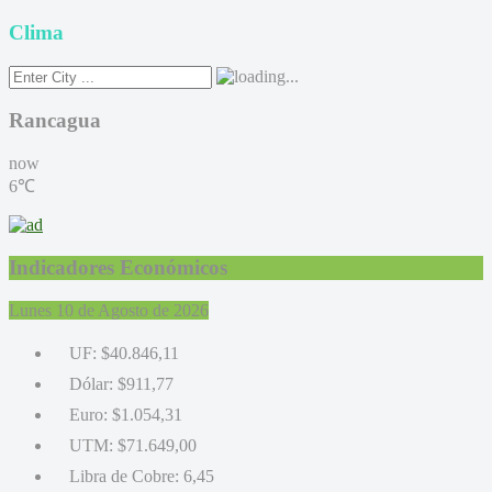
Clima
Rancagua
now
6℃
Indicadores Económicos
Lunes 10 de Agosto de 2026
UF:
$40.846,11
Dólar:
$911,77
Euro:
$1.054,31
UTM:
$71.649,00
Libra de Cobre:
6,45