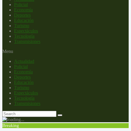
Policial
Economía
Deportes
Educación
Turismo
Espectáculos
Tecnología
Transmisiones
Menu
Actualidad
Policial
Economía
Deportes
Educación
Turismo
Espectáculos
Tecnología
Transmisiones
Breaking