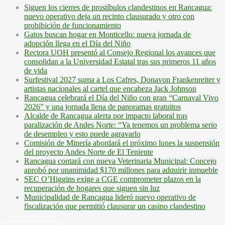
Siguen los cierres de prostíbulos clandestinos en Rancagua:
nuevo operativo deja un recinto clausurado y otro con
prohibición de funcionamiento
Gatos buscan hogar en Monticello: nueva jornada de
adopción llega en el Día del Niño
Rectora UOH presentó al Consejo Regional los avances que
consolidan a la Universidad Estatal tras sus primeros 11 años
de vida
Surfestival 2027 suma a Los Cafres, Donavon Frankenreiter y
artistas nacionales al cartel que encabeza Jack Johnson
Rancagua celebrará el Día del Niño con gran “Carnaval Vivo
2026” y una jornada llena de panoramas gratuitos
Alcalde de Rancagua alerta por impacto laboral tras
paralización de Andes Norte: “Ya tenemos un problema serio
de desempleo y esto puede agravarlo
Comisión de Minería abordará el próximo lunes la suspensión
del proyecto Andes Norte de El Teniente
Rancagua contará con nueva Veterinaria Municipal: Concejo
aprobó por unanimidad $170 millones para adquirir inmueble
SEC O’Higgins exige a CGE comprometer plazos en la
recuperación de hogares que siguen sin luz
Municipalidad de Rancagua lideró nuevo operativo de
fiscalización que permitió clausurar un casino clandestino