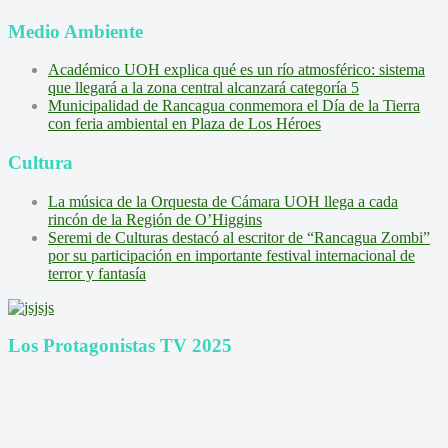
Medio Ambiente
Académico UOH explica qué es un río atmosférico: sistema
que llegará a la zona central alcanzará categoría 5
Municipalidad de Rancagua conmemora el Día de la Tierra
con feria ambiental en Plaza de Los Héroes
Cultura
La música de la Orquesta de Cámara UOH llega a cada
rincón de la Región de O’Higgins
Seremi de Culturas destacó al escritor de “Rancagua Zombi”
por su participación en importante festival internacional de
terror y fantasía
Los Protagonistas TV 2025