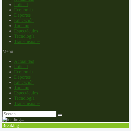
Policial
Economía
Deportes
Educación
Turismo
Espectáculos
Tecnología
Transmisiones
Menu
Actualidad
Policial
Economía
Deportes
Educación
Turismo
Espectáculos
Tecnología
Transmisiones
Breaking