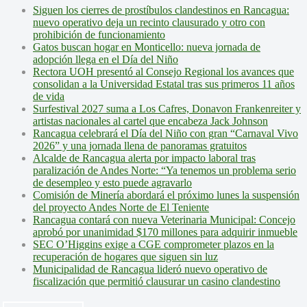
Siguen los cierres de prostíbulos clandestinos en Rancagua:
nuevo operativo deja un recinto clausurado y otro con
prohibición de funcionamiento
Gatos buscan hogar en Monticello: nueva jornada de
adopción llega en el Día del Niño
Rectora UOH presentó al Consejo Regional los avances que
consolidan a la Universidad Estatal tras sus primeros 11 años
de vida
Surfestival 2027 suma a Los Cafres, Donavon Frankenreiter y
artistas nacionales al cartel que encabeza Jack Johnson
Rancagua celebrará el Día del Niño con gran “Carnaval Vivo
2026” y una jornada llena de panoramas gratuitos
Alcalde de Rancagua alerta por impacto laboral tras
paralización de Andes Norte: “Ya tenemos un problema serio
de desempleo y esto puede agravarlo
Comisión de Minería abordará el próximo lunes la suspensión
del proyecto Andes Norte de El Teniente
Rancagua contará con nueva Veterinaria Municipal: Concejo
aprobó por unanimidad $170 millones para adquirir inmueble
SEC O’Higgins exige a CGE comprometer plazos en la
recuperación de hogares que siguen sin luz
Municipalidad de Rancagua lideró nuevo operativo de
fiscalización que permitió clausurar un casino clandestino