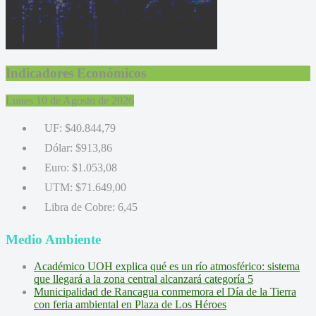
Indicadores Económicos
Lunes 10 de Agosto de 2026
UF:
$40.844,79
Dólar:
$913,86
Euro:
$1.053,08
UTM:
$71.649,00
Libra de Cobre:
6,45
Medio Ambiente
Académico UOH explica qué es un río atmosférico: sistema
que llegará a la zona central alcanzará categoría 5
Municipalidad de Rancagua conmemora el Día de la Tierra
con feria ambiental en Plaza de Los Héroes