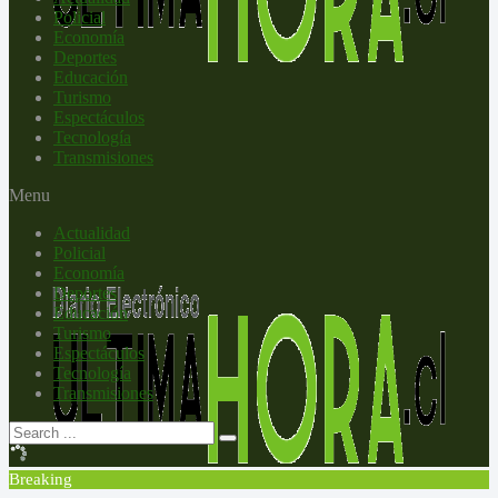
Policial
Economía
Deportes
Educación
Turismo
Espectáculos
Tecnología
Transmisiones
Menu
Actualidad
Policial
Economía
Deportes
Educación
Turismo
Espectáculos
Tecnología
Transmisiones
Breaking