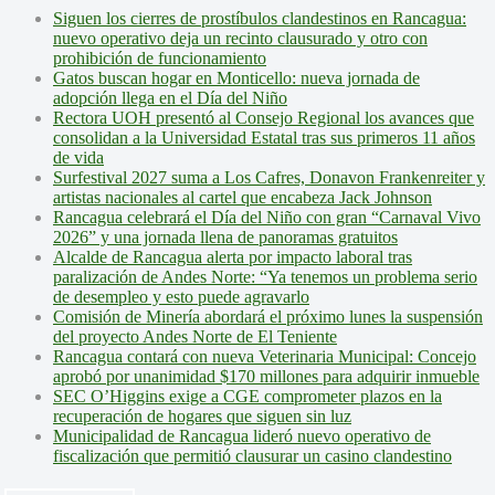
Siguen los cierres de prostíbulos clandestinos en Rancagua:
nuevo operativo deja un recinto clausurado y otro con
prohibición de funcionamiento
Gatos buscan hogar en Monticello: nueva jornada de
adopción llega en el Día del Niño
Rectora UOH presentó al Consejo Regional los avances que
consolidan a la Universidad Estatal tras sus primeros 11 años
de vida
Surfestival 2027 suma a Los Cafres, Donavon Frankenreiter y
artistas nacionales al cartel que encabeza Jack Johnson
Rancagua celebrará el Día del Niño con gran “Carnaval Vivo
2026” y una jornada llena de panoramas gratuitos
Alcalde de Rancagua alerta por impacto laboral tras
paralización de Andes Norte: “Ya tenemos un problema serio
de desempleo y esto puede agravarlo
Comisión de Minería abordará el próximo lunes la suspensión
del proyecto Andes Norte de El Teniente
Rancagua contará con nueva Veterinaria Municipal: Concejo
aprobó por unanimidad $170 millones para adquirir inmueble
SEC O’Higgins exige a CGE comprometer plazos en la
recuperación de hogares que siguen sin luz
Municipalidad de Rancagua lideró nuevo operativo de
fiscalización que permitió clausurar un casino clandestino