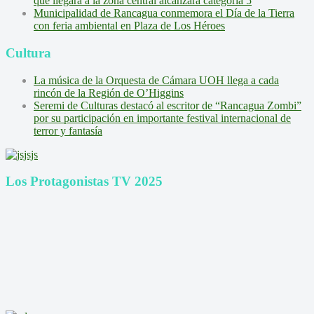
que llegará a la zona central alcanzará categoría 5
Municipalidad de Rancagua conmemora el Día de la Tierra
con feria ambiental en Plaza de Los Héroes
Cultura
La música de la Orquesta de Cámara UOH llega a cada
rincón de la Región de O’Higgins
Seremi de Culturas destacó al escritor de “Rancagua Zombi”
por su participación en importante festival internacional de
terror y fantasía
Los Protagonistas TV 2025