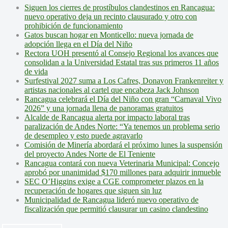
Siguen los cierres de prostíbulos clandestinos en Rancagua:
nuevo operativo deja un recinto clausurado y otro con
prohibición de funcionamiento
Gatos buscan hogar en Monticello: nueva jornada de
adopción llega en el Día del Niño
Rectora UOH presentó al Consejo Regional los avances que
consolidan a la Universidad Estatal tras sus primeros 11 años
de vida
Surfestival 2027 suma a Los Cafres, Donavon Frankenreiter y
artistas nacionales al cartel que encabeza Jack Johnson
Rancagua celebrará el Día del Niño con gran “Carnaval Vivo
2026” y una jornada llena de panoramas gratuitos
Alcalde de Rancagua alerta por impacto laboral tras
paralización de Andes Norte: “Ya tenemos un problema serio
de desempleo y esto puede agravarlo
Comisión de Minería abordará el próximo lunes la suspensión
del proyecto Andes Norte de El Teniente
Rancagua contará con nueva Veterinaria Municipal: Concejo
aprobó por unanimidad $170 millones para adquirir inmueble
SEC O’Higgins exige a CGE comprometer plazos en la
recuperación de hogares que siguen sin luz
Municipalidad de Rancagua lideró nuevo operativo de
fiscalización que permitió clausurar un casino clandestino