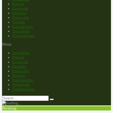
Policial
Economía
Deportes
Educación
Turismo
Espectáculos
Tecnología
Transmisiones
Menu
Actualidad
Policial
Economía
Deportes
Educación
Turismo
Espectáculos
Tecnología
Transmisiones
Breaking