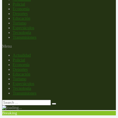
Policial
Economía
Deportes
Educación
Turismo
Espectáculos
Tecnología
Transmisiones
Menu
Actualidad
Policial
Economía
Deportes
Educación
Turismo
Espectáculos
Tecnología
Transmisiones
Breaking