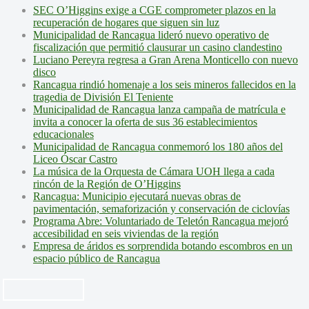
SEC O’Higgins exige a CGE comprometer plazos en la
recuperación de hogares que siguen sin luz
Municipalidad de Rancagua lideró nuevo operativo de
fiscalización que permitió clausurar un casino clandestino
Luciano Pereyra regresa a Gran Arena Monticello con nuevo
disco
Rancagua rindió homenaje a los seis mineros fallecidos en la
tragedia de División El Teniente
Municipalidad de Rancagua lanza campaña de matrícula e
invita a conocer la oferta de sus 36 establecimientos
educacionales
Municipalidad de Rancagua conmemoró los 180 años del
Liceo Óscar Castro
La música de la Orquesta de Cámara UOH llega a cada
rincón de la Región de O’Higgins
Rancagua: Municipio ejecutará nuevas obras de
pavimentación, semaforización y conservación de ciclovías
Programa Abre: Voluntariado de Teletón Rancagua mejoró
accesibilidad en seis viviendas de la región
Empresa de áridos es sorprendida botando escombros en un
espacio público de Rancagua