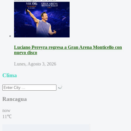
Luciano Pereyra regresa a Gran Arena Monticello con
nuevo disco
Lunes, Agosto 3, 2026
Clima
Rancagua
now
11℃