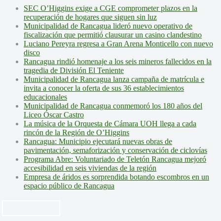
SEC O’Higgins exige a CGE comprometer plazos en la
recuperación de hogares que siguen sin luz
Municipalidad de Rancagua lideró nuevo operativo de
fiscalización que permitió clausurar un casino clandestino
Luciano Pereyra regresa a Gran Arena Monticello con nuevo
disco
Rancagua rindió homenaje a los seis mineros fallecidos en la
tragedia de División El Teniente
Municipalidad de Rancagua lanza campaña de matrícula e
invita a conocer la oferta de sus 36 establecimientos
educacionales
Municipalidad de Rancagua conmemoró los 180 años del
Liceo Óscar Castro
La música de la Orquesta de Cámara UOH llega a cada
rincón de la Región de O’Higgins
Rancagua: Municipio ejecutará nuevas obras de
pavimentación, semaforización y conservación de ciclovías
Programa Abre: Voluntariado de Teletón Rancagua mejoró
accesibilidad en seis viviendas de la región
Empresa de áridos es sorprendida botando escombros en un
espacio público de Rancagua