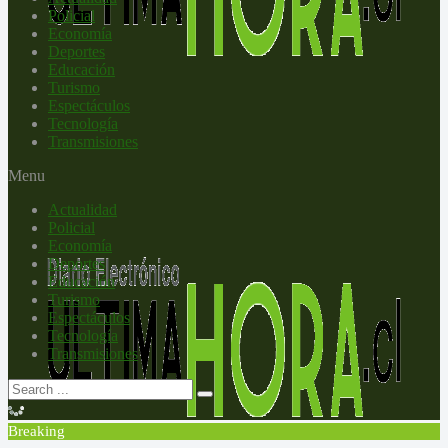
Policial
Economía
Deportes
Educación
Turismo
Espectáculos
Tecnología
Transmisiones
Menu
Actualidad
Policial
Economía
Deportes
Educación
Turismo
Espectáculos
Tecnología
Transmisiones
Breaking