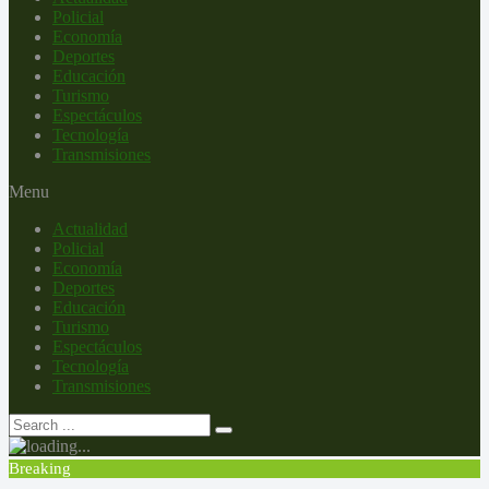
Policial
Economía
Deportes
Educación
Turismo
Espectáculos
Tecnología
Transmisiones
Menu
Actualidad
Policial
Economía
Deportes
Educación
Turismo
Espectáculos
Tecnología
Transmisiones
Breaking