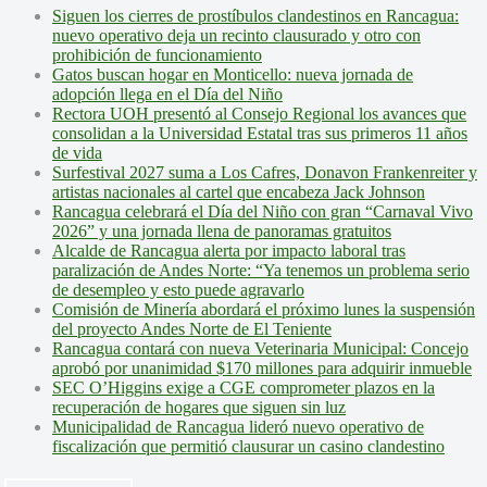
Siguen los cierres de prostíbulos clandestinos en Rancagua:
nuevo operativo deja un recinto clausurado y otro con
prohibición de funcionamiento
Gatos buscan hogar en Monticello: nueva jornada de
adopción llega en el Día del Niño
Rectora UOH presentó al Consejo Regional los avances que
consolidan a la Universidad Estatal tras sus primeros 11 años
de vida
Surfestival 2027 suma a Los Cafres, Donavon Frankenreiter y
artistas nacionales al cartel que encabeza Jack Johnson
Rancagua celebrará el Día del Niño con gran “Carnaval Vivo
2026” y una jornada llena de panoramas gratuitos
Alcalde de Rancagua alerta por impacto laboral tras
paralización de Andes Norte: “Ya tenemos un problema serio
de desempleo y esto puede agravarlo
Comisión de Minería abordará el próximo lunes la suspensión
del proyecto Andes Norte de El Teniente
Rancagua contará con nueva Veterinaria Municipal: Concejo
aprobó por unanimidad $170 millones para adquirir inmueble
SEC O’Higgins exige a CGE comprometer plazos en la
recuperación de hogares que siguen sin luz
Municipalidad de Rancagua lideró nuevo operativo de
fiscalización que permitió clausurar un casino clandestino