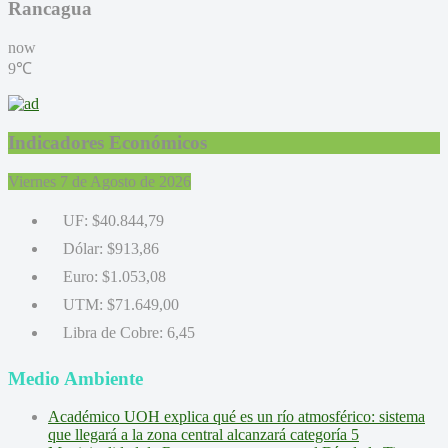
Rancagua
now
9℃
Indicadores Económicos
Viernes 7 de Agosto de 2026
UF:
$40.844,79
Dólar:
$913,86
Euro:
$1.053,08
UTM:
$71.649,00
Libra de Cobre:
6,45
Medio Ambiente
Académico UOH explica qué es un río atmosférico: sistema
que llegará a la zona central alcanzará categoría 5